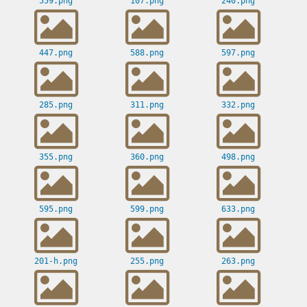
559.png
107.png
240.png
447.png
588.png
597.png
285.png
311.png
332.png
355.png
360.png
498.png
595.png
599.png
633.png
201-h.png
255.png
263.png