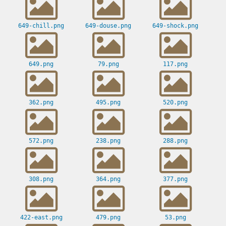
649-chill.png
649-douse.png
649-shock.png
649.png
79.png
117.png
362.png
495.png
520.png
572.png
238.png
288.png
308.png
364.png
377.png
422-east.png
479.png
53.png