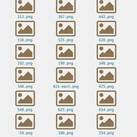
313.png
367.png
442.png
516.png
525.png
620.png
192.png
199.png
340.png
348.png
423-east.png
475.png
549.png
625.png
634.png
-59.png
190.png
254.png