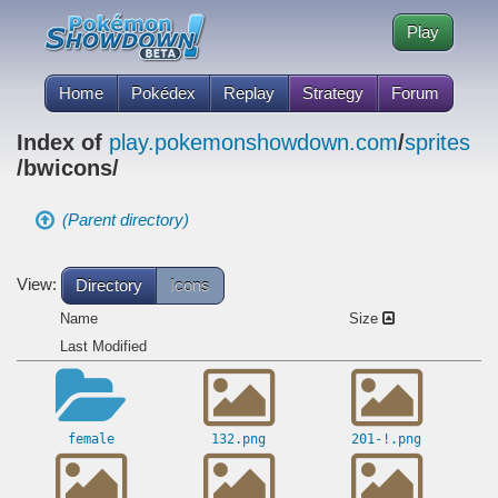
Play
Home
Pokédex
Replay
Strategy
Forum
Index of
play.pokemonshowdown.com
/
sprites
/bwicons/
(Parent directory)
View:
Directory
Icons
Name
Size
Last Modified
female
132.png
201-!.png