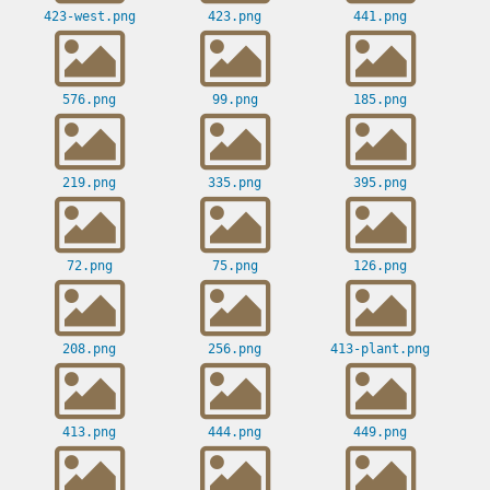
423-west.png
423.png
441.png
576.png
99.png
185.png
219.png
335.png
395.png
72.png
75.png
126.png
208.png
256.png
413-plant.png
413.png
444.png
449.png