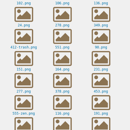
102.png
106.png
136.png
24.png
278.png
349.png
412-trash.png
551.png
90.png
151.png
164.png
231.png
277.png
378.png
453.png
555-zen.png
116.png
191.png