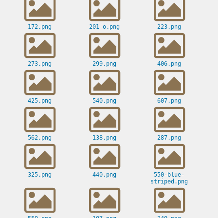
172.png
201-o.png
223.png
273.png
299.png
406.png
425.png
540.png
607.png
562.png
138.png
287.png
325.png
440.png
550-blue-
striped.png