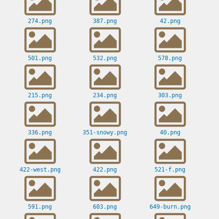
274.png
387.png
42.png
501.png
532.png
578.png
215.png
234.png
303.png
336.png
351-snowy.png
40.png
422-west.png
422.png
521-f.png
591.png
603.png
649-burn.png