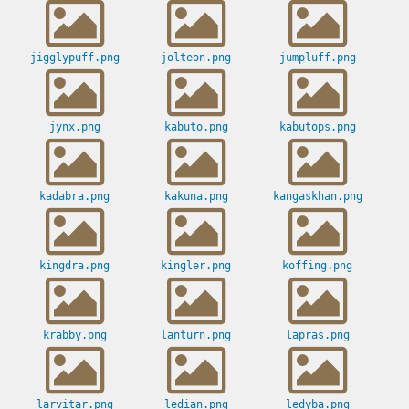
jigglypuff.png
jolteon.png
jumpluff.png
jynx.png
kabuto.png
kabutops.png
kadabra.png
kakuna.png
kangaskhan.png
kingdra.png
kingler.png
koffing.png
krabby.png
lanturn.png
lapras.png
larvitar.png
ledian.png
ledyba.png