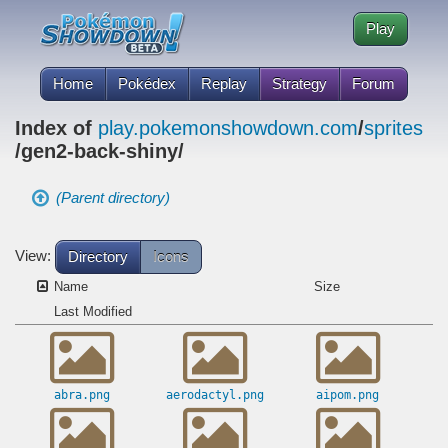
Play
Home
Pokédex
Replay
Strategy
Forum
Index of
play.pokemonshowdown.com
/
sprites
/gen2-back-shiny/
(Parent directory)
View:
Directory
Icons
Name
Size
Last Modified
abra.png
aerodactyl.png
aipom.png