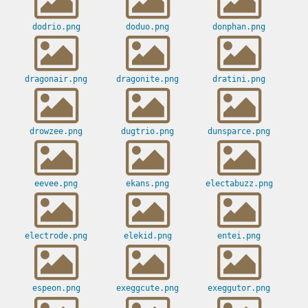
dodrio.png
doduo.png
donphan.png
dragonair.png
dragonite.png
dratini.png
drowzee.png
dugtrio.png
dunsparce.png
eevee.png
ekans.png
electabuzz.png
electrode.png
elekid.png
entei.png
espeon.png
exeggcute.png
exeggutor.png