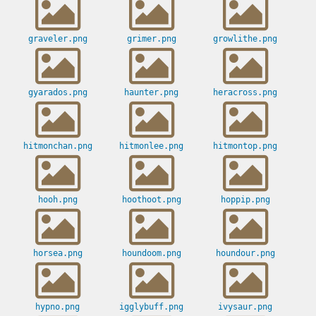
graveler.png
grimer.png
growlithe.png
gyarados.png
haunter.png
heracross.png
hitmonchan.png
hitmonlee.png
hitmontop.png
hooh.png
hoothoot.png
hoppip.png
horsea.png
houndoom.png
houndour.png
hypno.png
igglybuff.png
ivysaur.png