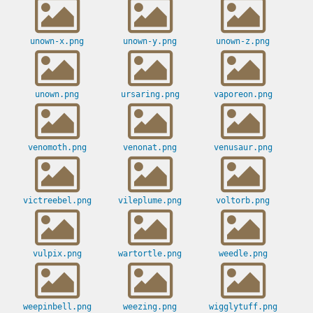
unown-x.png
unown-y.png
unown-z.png
unown.png
ursaring.png
vaporeon.png
venomoth.png
venonat.png
venusaur.png
victreebel.png
vileplume.png
voltorb.png
vulpix.png
wartortle.png
weedle.png
weepinbell.png
weezing.png
wigglytuff.png