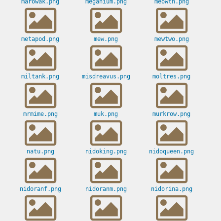
marowak.png
meganium.png
meowth.png
metapod.png
mew.png
mewtwo.png
miltank.png
misdreavus.png
moltres.png
mrmime.png
muk.png
murkrow.png
natu.png
nidoking.png
nidoqueen.png
nidoranf.png
nidoranm.png
nidorina.png