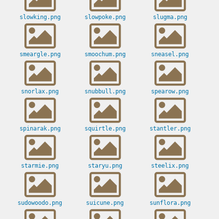
slowking.png
slowpoke.png
slugma.png
smeargle.png
smoochum.png
sneasel.png
snorlax.png
snubbull.png
spearow.png
spinarak.png
squirtle.png
stantler.png
starmie.png
staryu.png
steelix.png
sudowoodo.png
suicune.png
sunflora.png