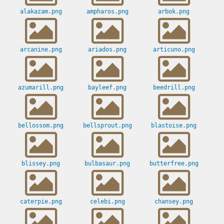
alakazam.png
ampharos.png
arbok.png
arcanine.png
ariados.png
articuno.png
azumarill.png
bayleef.png
beedrill.png
bellossom.png
bellsprout.png
blastoise.png
blissey.png
bulbasaur.png
butterfree.png
caterpie.png
celebi.png
chansey.png