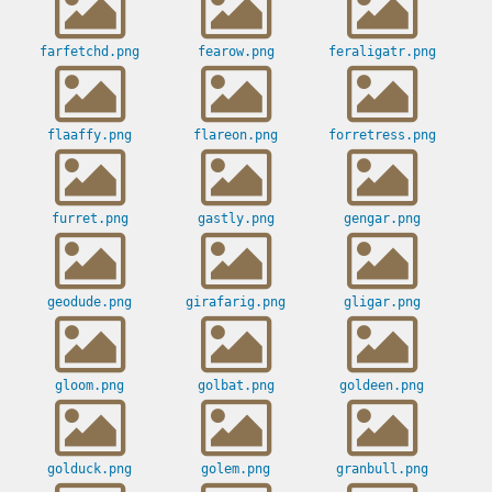
farfetchd.png
fearow.png
feraligatr.png
flaaffy.png
flareon.png
forretress.png
furret.png
gastly.png
gengar.png
geodude.png
girafarig.png
gligar.png
gloom.png
golbat.png
goldeen.png
golduck.png
golem.png
granbull.png