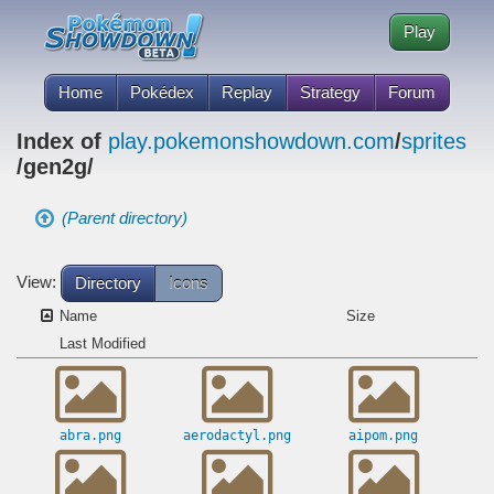
Play
Home
Pokédex
Replay
Strategy
Forum
Index of
play.pokemonshowdown.com
/
sprites
/gen2g/
(Parent directory)
View:
Directory
Icons
Name
Size
Last Modified
abra.png
aerodactyl.png
aipom.png