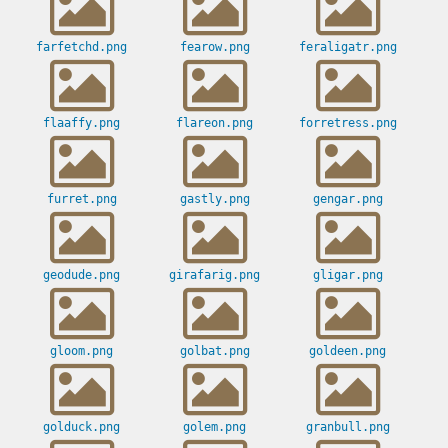
farfetchd.png
fearow.png
feraligatr.png
flaaffy.png
flareon.png
forretress.png
furret.png
gastly.png
gengar.png
geodude.png
girafarig.png
gligar.png
gloom.png
golbat.png
goldeen.png
golduck.png
golem.png
granbull.png