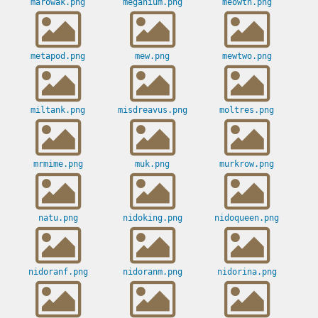
marowak.png
meganium.png
meowth.png
metapod.png
mew.png
mewtwo.png
miltank.png
misdreavus.png
moltres.png
mrmime.png
muk.png
murkrow.png
natu.png
nidoking.png
nidoqueen.png
nidoranf.png
nidoranm.png
nidorina.png