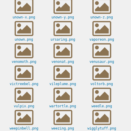
unown-x.png
unown-y.png
unown-z.png
unown.png
ursaring.png
vaporeon.png
venomoth.png
venonat.png
venusaur.png
victreebel.png
vileplume.png
voltorb.png
vulpix.png
wartortle.png
weedle.png
weepinbell.png
weezing.png
wigglytuff.png