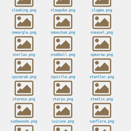
slowking.png
slowpoke.png
slugma.png
smeargle.png
smoochum.png
sneasel.png
snorlax.png
snubbull.png
spearow.png
spinarak.png
squirtle.png
stantler.png
starmie.png
staryu.png
steelix.png
sudowoodo.png
suicune.png
sunflora.png