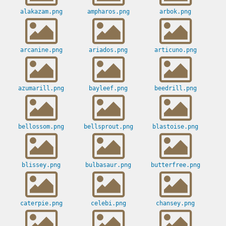
alakazam.png
ampharos.png
arbok.png
arcanine.png
ariados.png
articuno.png
azumarill.png
bayleef.png
beedrill.png
bellossom.png
bellsprout.png
blastoise.png
blissey.png
bulbasaur.png
butterfree.png
caterpie.png
celebi.png
chansey.png