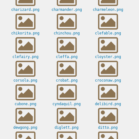
charizard.png
charmander.png
charmeleon.png
chikorita.png
chinchou.png
clefable.png
clefairy.png
cleffa.png
cloyster.png
corsola.png
crobat.png
croconaw.png
cubone.png
cyndaquil.png
delibird.png
dewgong.png
diglett.png
ditto.png