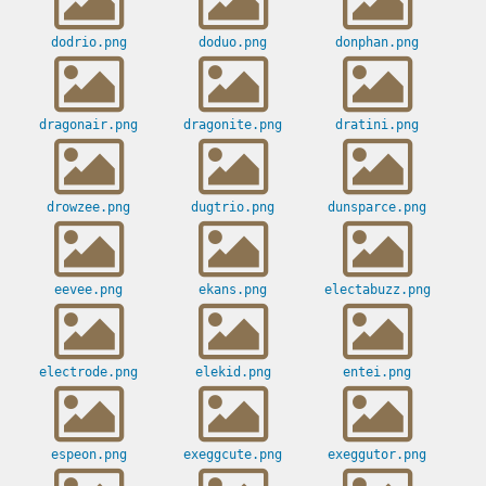
dodrio.png
doduo.png
donphan.png
dragonair.png
dragonite.png
dratini.png
drowzee.png
dugtrio.png
dunsparce.png
eevee.png
ekans.png
electabuzz.png
electrode.png
elekid.png
entei.png
espeon.png
exeggcute.png
exeggutor.png