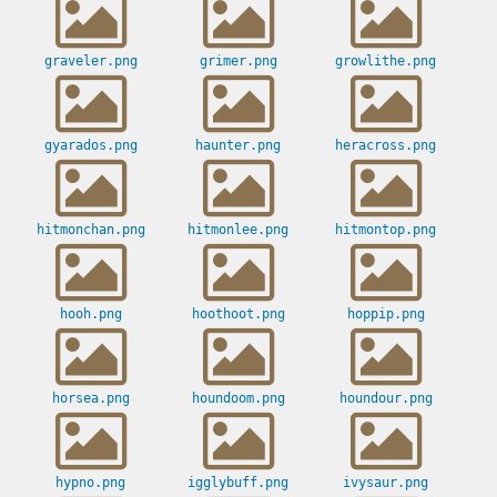
graveler.png
grimer.png
growlithe.png
gyarados.png
haunter.png
heracross.png
hitmonchan.png
hitmonlee.png
hitmontop.png
hooh.png
hoothoot.png
hoppip.png
horsea.png
houndoom.png
houndour.png
hypno.png
igglybuff.png
ivysaur.png