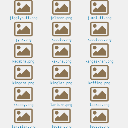
jigglypuff.png
jolteon.png
jumpluff.png
jynx.png
kabuto.png
kabutops.png
kadabra.png
kakuna.png
kangaskhan.png
kingdra.png
kingler.png
koffing.png
krabby.png
lanturn.png
lapras.png
larvitar.png
ledian.png
ledyba.png