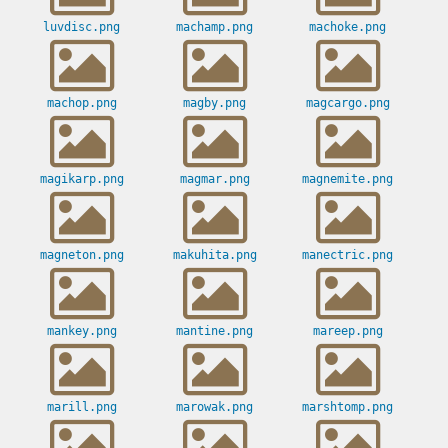
luvdisc.png
machamp.png
machoke.png
machop.png
magby.png
magcargo.png
magikarp.png
magmar.png
magnemite.png
magneton.png
makuhita.png
manectric.png
mankey.png
mantine.png
mareep.png
marill.png
marowak.png
marshtomp.png