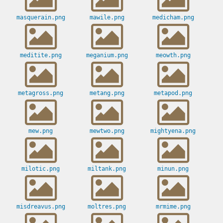
masquerain.png
mawile.png
medicham.png
meditite.png
meganium.png
meowth.png
metagross.png
metang.png
metapod.png
mew.png
mewtwo.png
mightyena.png
milotic.png
miltank.png
minun.png
misdreavus.png
moltres.png
mrmime.png