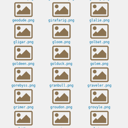
geodude.png
girafarig.png
glalie.png
gligar.png
gloom.png
golbat.png
goldeen.png
golduck.png
golem.png
gorebyss.png
granbull.png
graveler.png
grimer.png
groudon.png
grovyle.png