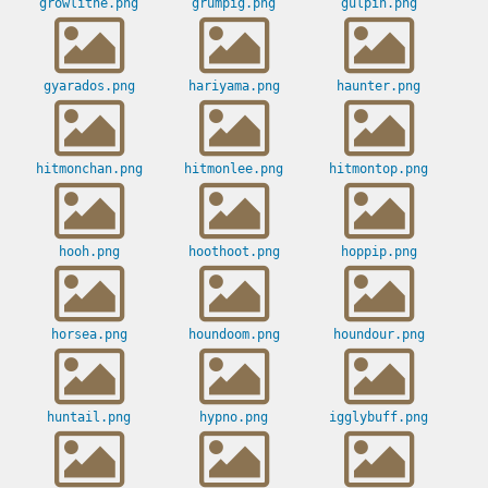
growlithe.png
grumpig.png
gulpin.png
gyarados.png
hariyama.png
haunter.png
hitmonchan.png
hitmonlee.png
hitmontop.png
hooh.png
hoothoot.png
hoppip.png
horsea.png
houndoom.png
houndour.png
huntail.png
hypno.png
igglybuff.png