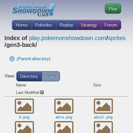
Play
Home
Pokédex
Replay
Strategy
Forum
Index of
play.pokemonshowdown.com
/
sprites
/gen3-back/
(Parent directory)
View:
Directory
Icons
Name
Size
Last Modified
0.png
abra.png
absol.png