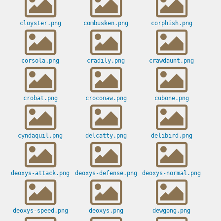
cloyster.png
combusken.png
corphish.png
corsola.png
cradily.png
crawdaunt.png
crobat.png
croconaw.png
cubone.png
cyndaquil.png
delcatty.png
delibird.png
deoxys-attack.png
deoxys-defense.png
deoxys-normal.png
deoxys-speed.png
deoxys.png
dewgong.png