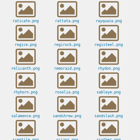
raticate.png
rattata.png
rayquaza.png
regice.png
regirock.png
registeel.png
relicanth.png
remoraid.png
rhydon.png
rhyhorn.png
roselia.png
sableye.png
salamence.png
sandshrew.png
sandslash.png
sceptile.png
scizor.png
scyther.png