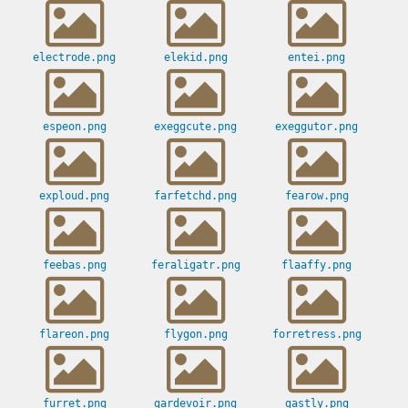
electrode.png
elekid.png
entei.png
espeon.png
exeggcute.png
exeggutor.png
exploud.png
farfetchd.png
fearow.png
feebas.png
feraligatr.png
flaaffy.png
flareon.png
flygon.png
forretress.png
furret.png
gardevoir.png
gastly.png