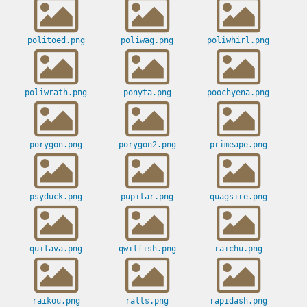
politoed.png
poliwag.png
poliwhirl.png
poliwrath.png
ponyta.png
poochyena.png
porygon.png
porygon2.png
primeape.png
psyduck.png
pupitar.png
quagsire.png
quilava.png
qwilfish.png
raichu.png
raikou.png
ralts.png
rapidash.png