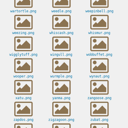
wartortle.png
weedle.png
weepinbell.png
weezing.png
whiscash.png
whismur.png
wigglytuff.png
wingull.png
wobbuffet.png
wooper.png
wurmple.png
wynaut.png
xatu.png
yanma.png
zangoose.png
zapdos.png
zigzagoon.png
zubat.png