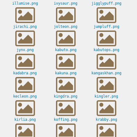
illumise.png
ivysaur.png
jigglypuff.png
jirachi.png
jolteon.png
jumpluff.png
jynx.png
kabuto.png
kabutops.png
kadabra.png
kakuna.png
kangaskhan.png
kecleon.png
kingdra.png
kingler.png
kirlia.png
koffing.png
krabby.png