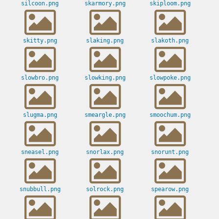
silcoon.png
skarmory.png
skiploom.png
skitty.png
slaking.png
slakoth.png
slowbro.png
slowking.png
slowpoke.png
slugma.png
smeargle.png
smoochum.png
sneasel.png
snorlax.png
snorunt.png
snubbull.png
solrock.png
spearow.png