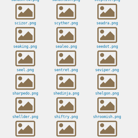
scizor.png
scyther.png
seadra.png
seaking.png
sealeo.png
seedot.png
seel.png
sentret.png
seviper.png
sharpedo.png
shedinja.png
shelgon.png
shellder.png
shiftry.png
shroomish.png