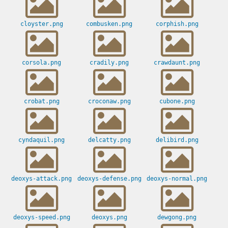
cloyster.png
combusken.png
corphish.png
corsola.png
cradily.png
crawdaunt.png
crobat.png
croconaw.png
cubone.png
cyndaquil.png
delcatty.png
delibird.png
deoxys-attack.png
deoxys-defense.png
deoxys-normal.png
deoxys-speed.png
deoxys.png
dewgong.png