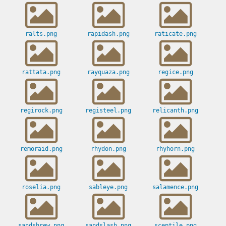
ralts.png
rapidash.png
raticate.png
rattata.png
rayquaza.png
regice.png
regirock.png
registeel.png
relicanth.png
remoraid.png
rhydon.png
rhyhorn.png
roselia.png
sableye.png
salamence.png
sandshrew.png
sandslash.png
sceptile.png