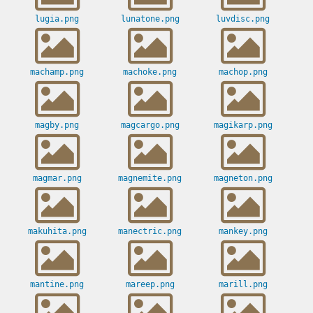
lugia.png
lunatone.png
luvdisc.png
machamp.png
machoke.png
machop.png
magby.png
magcargo.png
magikarp.png
magmar.png
magnemite.png
magneton.png
makuhita.png
manectric.png
mankey.png
mantine.png
mareep.png
marill.png