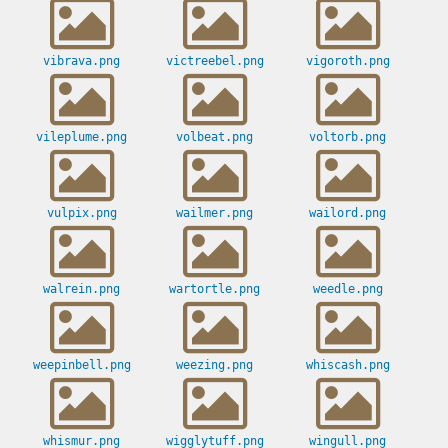
vibrava.png
victreebel.png
vigoroth.png
vileplume.png
volbeat.png
voltorb.png
vulpix.png
wailmer.png
wailord.png
walrein.png
wartortle.png
weedle.png
weepinbell.png
weezing.png
whiscash.png
whismur.png
wigglytuff.png
wingull.png