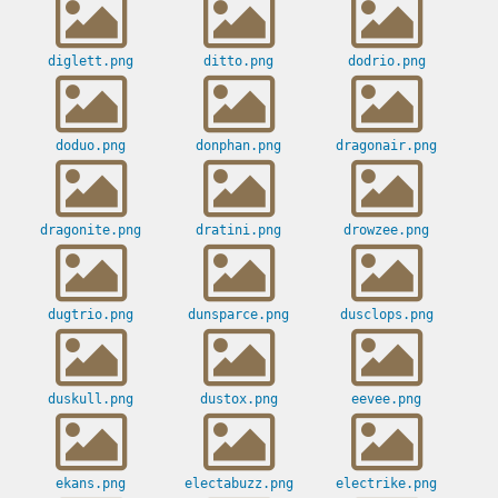
diglett.png
ditto.png
dodrio.png
doduo.png
donphan.png
dragonair.png
dragonite.png
dratini.png
drowzee.png
dugtrio.png
dunsparce.png
dusclops.png
duskull.png
dustox.png
eevee.png
ekans.png
electabuzz.png
electrike.png