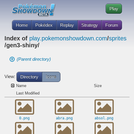
Play
Home
Pokédex
Replay
Strategy
Forum
Index of
play.pokemonshowdown.com
/
sprites
/gen3-shiny/
(Parent directory)
View:
Directory
Icons
Name
Size
Last Modified
0.png
abra.png
absol.png