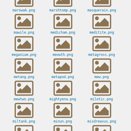
marowak.png
marshtomp.png
masquerain.png
mawile.png
medicham.png
meditite.png
meganium.png
meowth.png
metagross.png
metang.png
metapod.png
mew.png
mewtwo.png
mightyena.png
milotic.png
miltank.png
minun.png
misdreavus.png