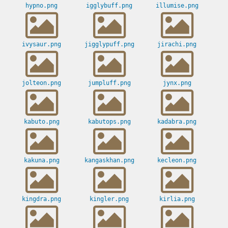
hypno.png
igglybuff.png
illumise.png
ivysaur.png
jigglypuff.png
jirachi.png
jolteon.png
jumpluff.png
jynx.png
kabuto.png
kabutops.png
kadabra.png
kakuna.png
kangaskhan.png
kecleon.png
kingdra.png
kingler.png
kirlia.png