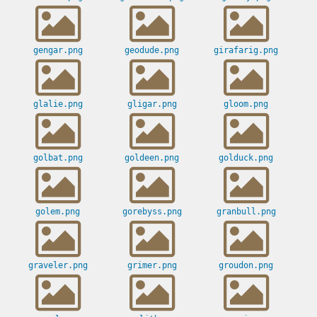
gengar.png
geodude.png
girafarig.png
glalie.png
gligar.png
gloom.png
golbat.png
goldeen.png
golduck.png
golem.png
gorebyss.png
granbull.png
graveler.png
grimer.png
groudon.png