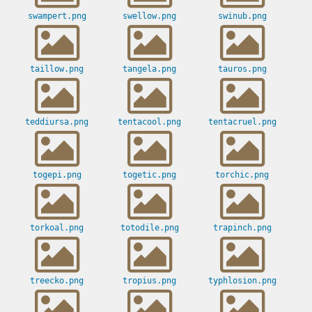
swampert.png
swellow.png
swinub.png
taillow.png
tangela.png
tauros.png
teddiursa.png
tentacool.png
tentacruel.png
togepi.png
togetic.png
torchic.png
torkoal.png
totodile.png
trapinch.png
treecko.png
tropius.png
typhlosion.png