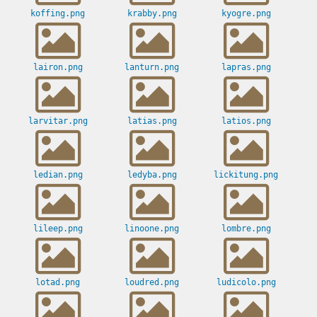
koffing.png
krabby.png
kyogre.png
lairon.png
lanturn.png
lapras.png
larvitar.png
latias.png
latios.png
ledian.png
ledyba.png
lickitung.png
lileep.png
linoone.png
lombre.png
lotad.png
loudred.png
ludicolo.png