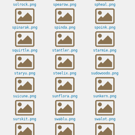
solrock.png
spearow.png
spheal.png
spinarak.png
spinda.png
spoink.png
squirtle.png
stantler.png
starmie.png
staryu.png
steelix.png
sudowoodo.png
suicune.png
sunflora.png
sunkern.png
surskit.png
swablu.png
swalot.png