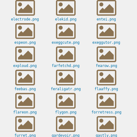
electrode.png
elekid.png
entei.png
espeon.png
exeggcute.png
exeggutor.png
exploud.png
farfetchd.png
fearow.png
feebas.png
feraligatr.png
flaaffy.png
flareon.png
flygon.png
forretress.png
furret.png
gardevoir.png
gastly.png