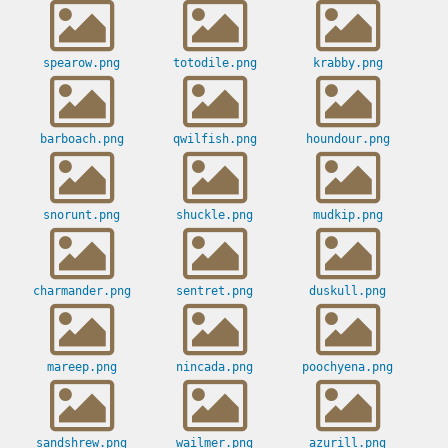
spearow.png
totodile.png
krabby.png
barboach.png
qwilfish.png
houndour.png
snorunt.png
shuckle.png
mudkip.png
charmander.png
sentret.png
duskull.png
mareep.png
nincada.png
poochyena.png
sandshrew.png
wailmer.png
azurill.png