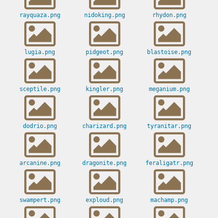
rayquaza.png
nidoking.png
rhydon.png
lugia.png
pidgeot.png
blastoise.png
sceptile.png
kingler.png
meganium.png
dodrio.png
charizard.png
tyranitar.png
arcanine.png
dragonite.png
feraligatr.png
swampert.png
exploud.png
machamp.png