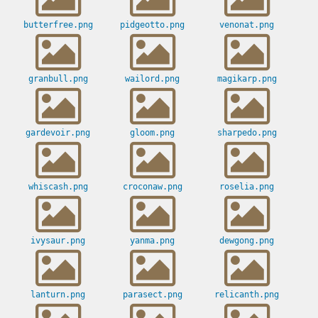
butterfree.png
pidgeotto.png
venonat.png
granbull.png
wailord.png
magikarp.png
gardevoir.png
gloom.png
sharpedo.png
whiscash.png
croconaw.png
roselia.png
ivysaur.png
yanma.png
dewgong.png
lanturn.png
parasect.png
relicanth.png