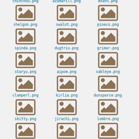
chinchou.png
azumarill.png
ekans.png
shelgon.png
swalot.png
pineco.png
spinda.png
dugtrio.png
grimer.png
staryu.png
aipom.png
sableye.png
clamperl.png
kirlia.png
dunsparce.png
skitty.png
jirachi.png
lombre.png