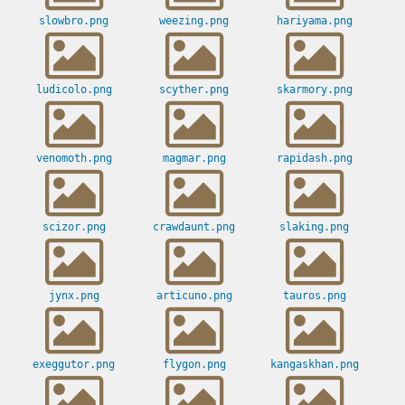
slowbro.png
weezing.png
hariyama.png
ludicolo.png
scyther.png
skarmory.png
venomoth.png
magmar.png
rapidash.png
scizor.png
crawdaunt.png
slaking.png
jynx.png
articuno.png
tauros.png
exeggutor.png
flygon.png
kangaskhan.png