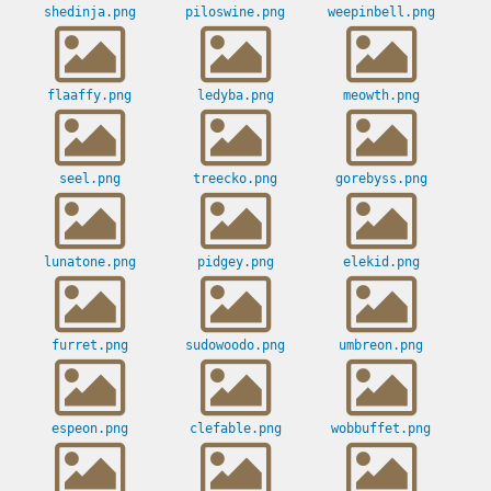
shedinja.png
piloswine.png
weepinbell.png
flaaffy.png
ledyba.png
meowth.png
seel.png
treecko.png
gorebyss.png
lunatone.png
pidgey.png
elekid.png
furret.png
sudowoodo.png
umbreon.png
espeon.png
clefable.png
wobbuffet.png