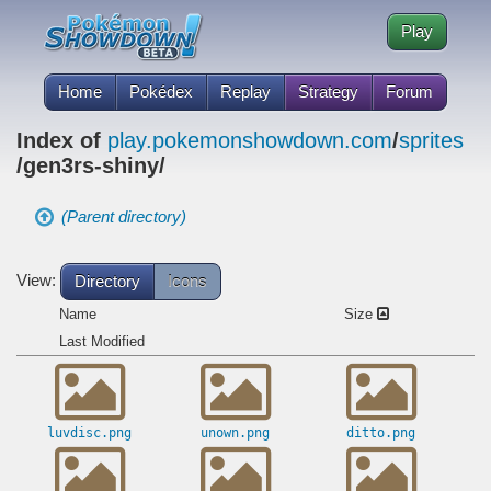
Play
Home
Pokédex
Replay
Strategy
Forum
Index of
play.pokemonshowdown.com
/
sprites
/gen3rs-shiny/
(Parent directory)
View:
Directory
Icons
Name
Size
Last Modified
luvdisc.png
unown.png
ditto.png