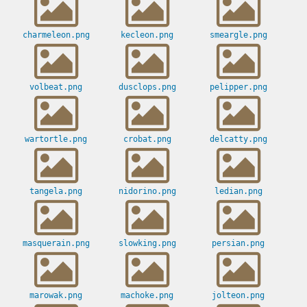
charmeleon.png
kecleon.png
smeargle.png
volbeat.png
dusclops.png
pelipper.png
wartortle.png
crobat.png
delcatty.png
tangela.png
nidorino.png
ledian.png
masquerain.png
slowking.png
persian.png
marowak.png
machoke.png
jolteon.png