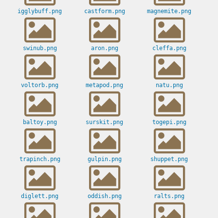
igglybuff.png
castform.png
magnemite.png
swinub.png
aron.png
cleffa.png
voltorb.png
metapod.png
natu.png
baltoy.png
surskit.png
togepi.png
trapinch.png
gulpin.png
shuppet.png
diglett.png
oddish.png
ralts.png