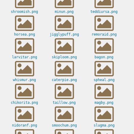
shroomish.png
minun.png
teddiursa.png
horsea.png
jigglypuff.png
remoraid.png
larvitar.png
skiploom.png
bagon.png
whismur.png
caterpie.png
spheal.png
chikorita.png
taillow.png
magby.png
nidoranf.png
smoochum.png
slugma.png