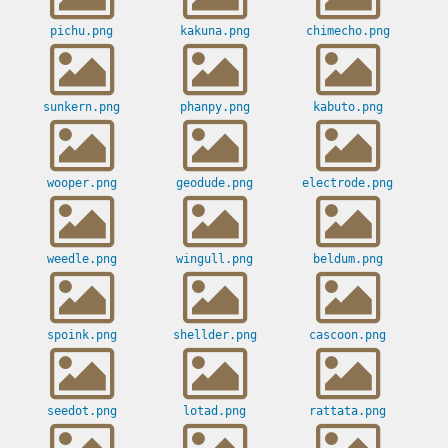
pichu.png
kakuna.png
chimecho.png
sunkern.png
phanpy.png
kabuto.png
wooper.png
geodude.png
electrode.png
weedle.png
wingull.png
beldum.png
spoink.png
shellder.png
cascoon.png
seedot.png
lotad.png
rattata.png