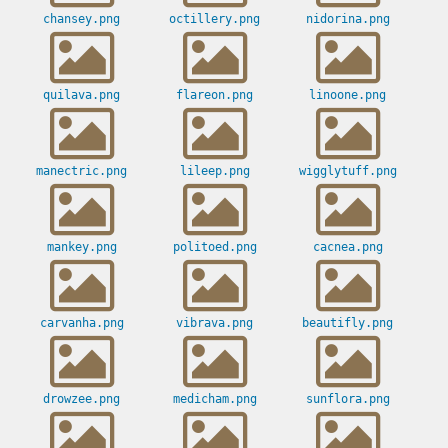
chansey.png
octillery.png
nidorina.png
quilava.png
flareon.png
linoone.png
manectric.png
lileep.png
wigglytuff.png
mankey.png
politoed.png
cacnea.png
carvanha.png
vibrava.png
beautifly.png
drowzee.png
medicham.png
sunflora.png