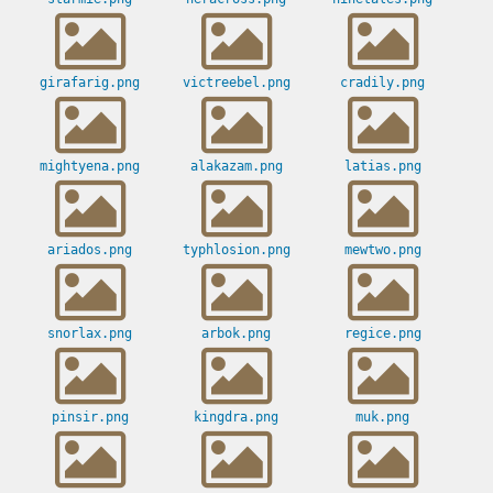
girafarig.png
victreebel.png
cradily.png
mightyena.png
alakazam.png
latias.png
ariados.png
typhlosion.png
mewtwo.png
snorlax.png
arbok.png
regice.png
pinsir.png
kingdra.png
muk.png