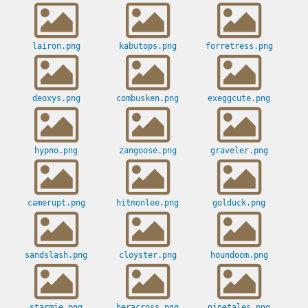
lairon.png
kabutops.png
forretress.png
deoxys.png
combusken.png
exeggcute.png
hypno.png
zangoose.png
graveler.png
camerupt.png
hitmonlee.png
golduck.png
sandslash.png
cloyster.png
houndoom.png
starmie.png
heracross.png
ninetales.png