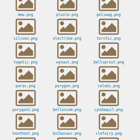
mew.png
plusle.png
poliwag.png
silcoon.png
electrike.png
torchic.png
togetic.png
wynaut.png
bellsprout.png
paras.png
porygon.png
celebi.png
porygon2.png
bellossom.png
cyndaquil.png
hoothoot.png
bulbasaur.png
clefairy.png