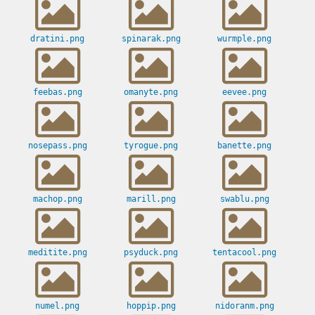
dratini.png
spinarak.png
wurmple.png
feebas.png
omanyte.png
eevee.png
nosepass.png
tyrogue.png
banette.png
machop.png
marill.png
swablu.png
meditite.png
psyduck.png
tentacool.png
numel.png
hoppip.png
nidoranm.png