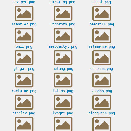
seviper.png
ursaring.png
absol.png
stantler.png
vigoroth.png
beedrill.png
onix.png
aerodactyl.png
salamence.png
gligar.png
metang.png
donphan.png
cacturne.png
latios.png
zapdos.png
steelix.png
kyogre.png
nidoqueen.png