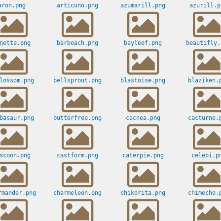
aron.png
articuno.png
azumarill.png
azurill.p
nette.png
barboach.png
bayleef.png
beautifly.
lossom.png
bellsprout.png
blastoise.png
blaziken.
basaur.png
butterfree.png
cacnea.png
cacturne.
scoon.png
castform.png
caterpie.png
celebi.p
rmander.png
charmeleon.png
chikorita.png
chimecho.