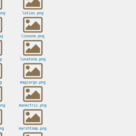
png
latias.png
ng
linoone.png
g
lunatone.png
g
magcargo.png
png
manectric.png
ng
marshtomp.png