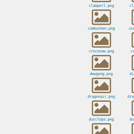
clamperl.png
cl
combusken.png
co
croconaw.png
c
dewgong.png
di
dragonair.png
dra
dusclops.png
du