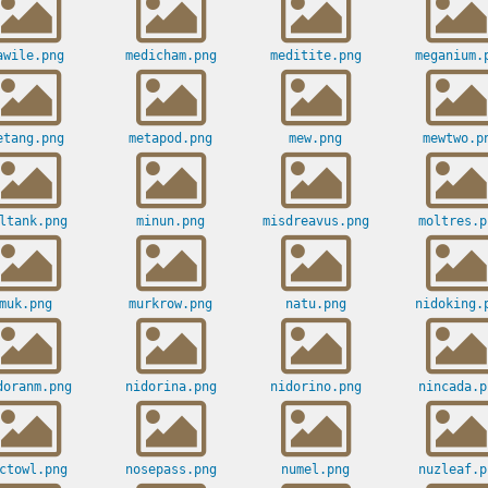
awile.png
medicham.png
meditite.png
meganium.
etang.png
metapod.png
mew.png
mewtwo.p
ltank.png
minun.png
misdreavus.png
moltres.p
muk.png
murkrow.png
natu.png
nidoking.
doranm.png
nidorina.png
nidorino.png
nincada.p
ctowl.png
nosepass.png
numel.png
nuzleaf.p