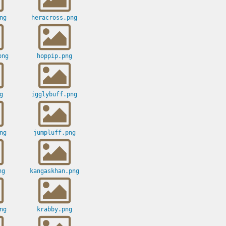
ng
heracross.png
png
hoppip.png
g
igglybuff.png
ng
jumpluff.png
ng
kangaskhan.png
ng
krabby.png