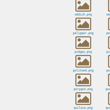
oddish.png
om
pelipper.png
pe
pidgey.png
pi
politoed.png
po
porygon.png
po
quilava.png
qw