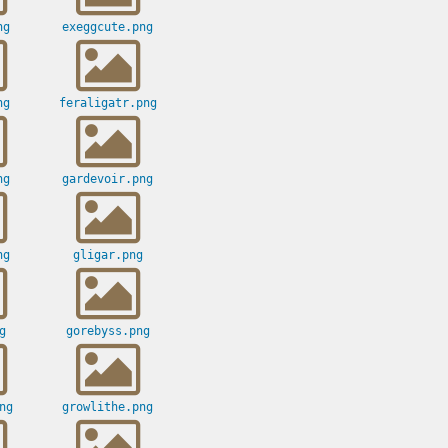
ng
exeggcute.png
ng
feraligatr.png
ng
gardevoir.png
ng
gligar.png
g
gorebyss.png
ng
growlithe.png