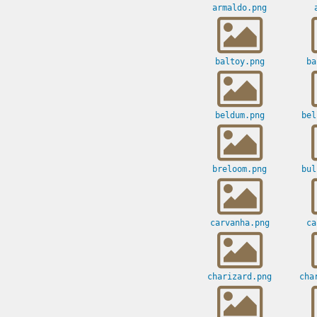
armaldo.png
baltoy.png
ba
beldum.png
bel
breloom.png
bul
carvanha.png
ca
charizard.png
cha