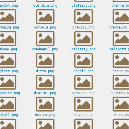
aydol.png
clefable.png
clefairy.png
cleffa.p
rphish.png
corsola.png
cradily.png
crawdaunt.
ubone.png
cyndaquil.png
delcatty.png
delibird.
glett.png
ditto.png
dodrio.png
doduo.pn
gonite.png
dratini.png
drowzee.png
dugtrio.p
skull.png
dustox.png
eevee.png
ekans.pn