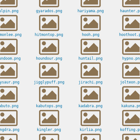
ulpin.png
gyarados.png
hariyama.png
haunter.p
monlee.png
hitmontop.png
hooh.png
hoothoot.
undoom.png
houndour.png
huntail.png
hypno.pn
ysaur.png
jigglypuff.png
jirachi.png
jolteon.p
abuto.png
kabutops.png
kadabra.png
kakuna.p
ngdra.png
kingler.png
kirlia.png
koffing.p