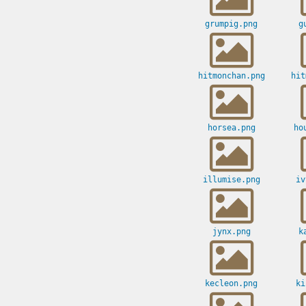
grumpig.png
g
hitmonchan.png
hit
horsea.png
ho
illumise.png
iv
jynx.png
k
kecleon.png
ki