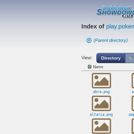
Index of
play.pok
(Parent directory)
View:
Directory
I
Name
abra.png
a
altaria.png
am