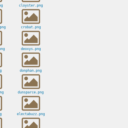
ng
cloyster.png
png
crobat.png
png
deoxys.png
g
donphan.png
ng
dunsparce.png
g
electabuzz.png