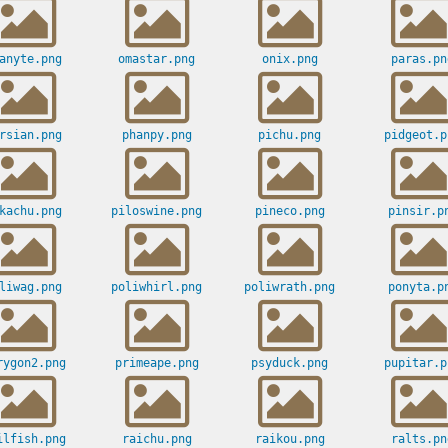
anyte.png
omastar.png
onix.png
paras.pn
rsian.png
phanpy.png
pichu.png
pidgeot.p
kachu.png
piloswine.png
pineco.png
pinsir.p
liwag.png
poliwhirl.png
poliwrath.png
ponyta.p
rygon2.png
primeape.png
psyduck.png
pupitar.p
ilfish.png
raichu.png
raikou.png
ralts.pn