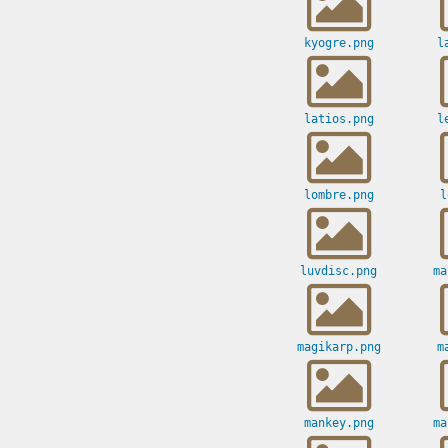
kyogre.png
l
latios.png
l
lombre.png
l
luvdisc.png
ma
magikarp.png
m
mankey.png
ma