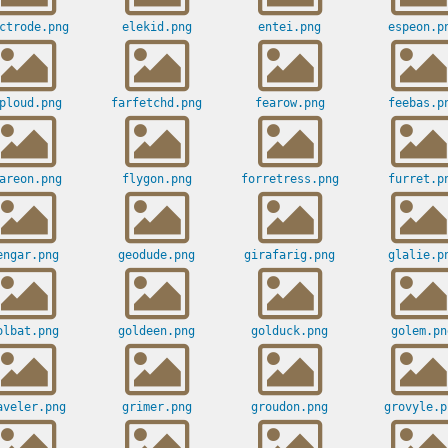
ctrode.png
elekid.png
entei.png
espeon.p
ploud.png
farfetchd.png
fearow.png
feebas.p
areon.png
flygon.png
forretress.png
furret.p
engar.png
geodude.png
girafarig.png
glalie.p
olbat.png
goldeen.png
golduck.png
golem.pn
aveler.png
grimer.png
groudon.png
grovyle.p