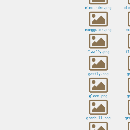
electrike.png
ele
exeggutor.png
ex
flaaffy.png
fl
gastly.png
g
gloom.png
g
granbull.png
gr