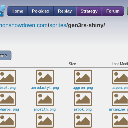
Home
Pokédex
Replay
Strategy
Forum
emonshowdown.com
/
sprites
/gen3rs-shiny/
cons
Size
Last Modi
bsol.png
aerodactyl.png
aggron.png
aipom.pn
pharos.png
anorith.png
arbok.png
arcanine.