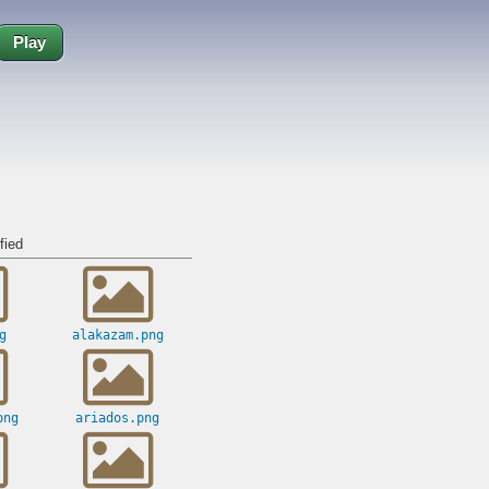
Play
fied
g
alakazam.png
png
ariados.png