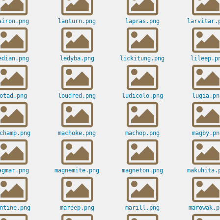
airon.png
lanturn.png
lapras.png
larvitar.
edian.png
ledyba.png
lickitung.png
lileep.p
otad.png
loudred.png
ludicolo.png
lugia.pn
champ.png
machoke.png
machop.png
magby.pn
agmar.png
magnemite.png
magneton.png
makuhita.
ntine.png
mareep.png
marill.png
marowak.p