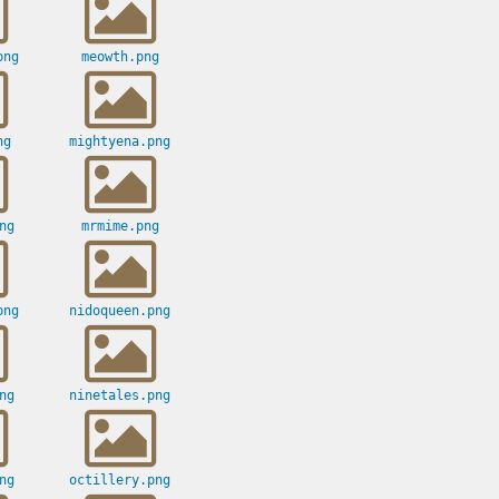
png
meowth.png
ng
mightyena.png
ng
mrmime.png
png
nidoqueen.png
ng
ninetales.png
ng
octillery.png