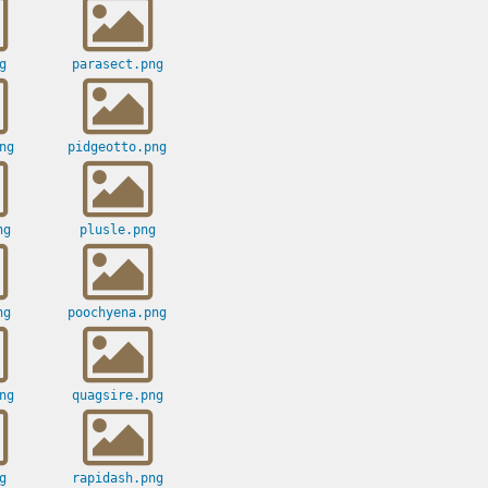
g
parasect.png
ng
pidgeotto.png
ng
plusle.png
ng
poochyena.png
ng
quagsire.png
g
rapidash.png