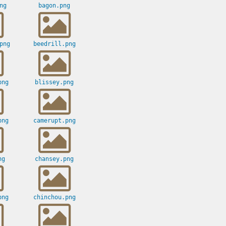
ng
bagon.png
png
beedrill.png
png
blissey.png
png
camerupt.png
ng
chansey.png
png
chinchou.png