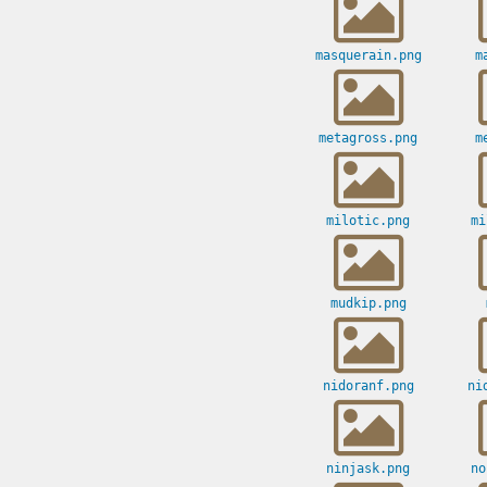
masquerain.png
m
metagross.png
m
milotic.png
mi
mudkip.png
nidoranf.png
ni
ninjask.png
no