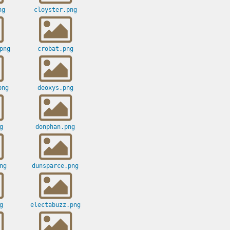
ng
cloyster.png
png
crobat.png
png
deoxys.png
g
donphan.png
ng
dunsparce.png
g
electabuzz.png