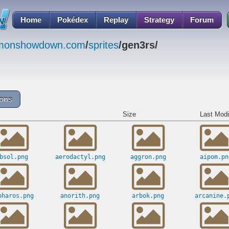
Home
Pokédex
Replay
Strategy
Forum
emonshowdown.com
/
sprites
/gen3rs/
cons
Size
Last Modi
bsol.png
aerodactyl.png
aggron.png
aipom.pn
pharos.png
anorith.png
arbok.png
arcanine.