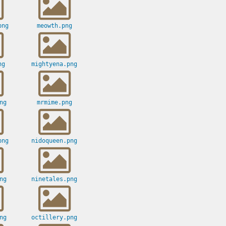
png
meowth.png
ng
mightyena.png
ng
mrmime.png
png
nidoqueen.png
ng
ninetales.png
ng
octillery.png