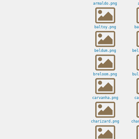
armaldo.png
baltoy.png
ba
beldum.png
bel
breloom.png
bul
carvanha.png
ca
charizard.png
cha