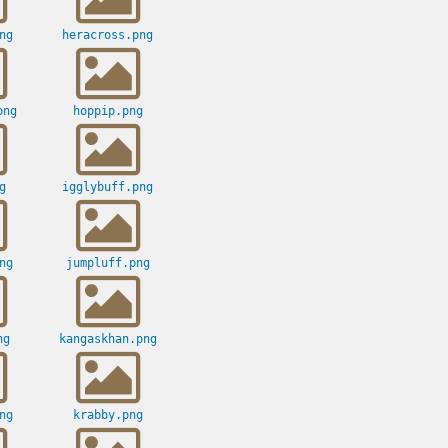
ng
heracross.png
png
hoppip.png
g
igglybuff.png
ng
jumpluff.png
ng
kangaskhan.png
ng
krabby.png