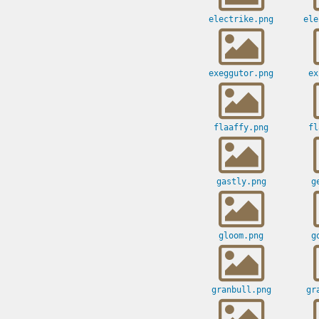
electrike.png
ele
exeggutor.png
ex
flaaffy.png
fl
gastly.png
g
gloom.png
g
granbull.png
gr