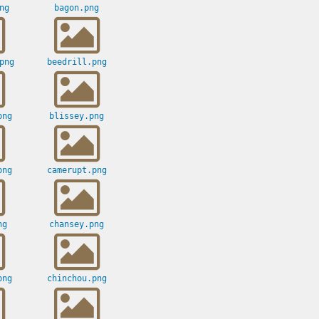
ng
bagon.png
png
beedrill.png
png
blissey.png
png
camerupt.png
ng
chansey.png
png
chinchou.png