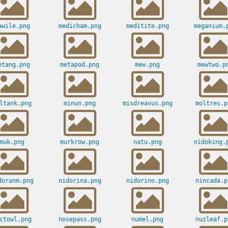
awile.png
medicham.png
meditite.png
meganium.
etang.png
metapod.png
mew.png
mewtwo.p
ltank.png
minun.png
misdreavus.png
moltres.p
muk.png
murkrow.png
natu.png
nidoking.
doranm.png
nidorina.png
nidorino.png
nincada.p
ctowl.png
nosepass.png
numel.png
nuzleaf.p