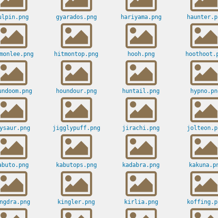
ulpin.png
gyarados.png
hariyama.png
haunter.p
monlee.png
hitmontop.png
hooh.png
hoothoot.
undoom.png
houndour.png
huntail.png
hypno.pn
ysaur.png
jigglypuff.png
jirachi.png
jolteon.p
abuto.png
kabutops.png
kadabra.png
kakuna.p
ngdra.png
kingler.png
kirlia.png
koffing.p