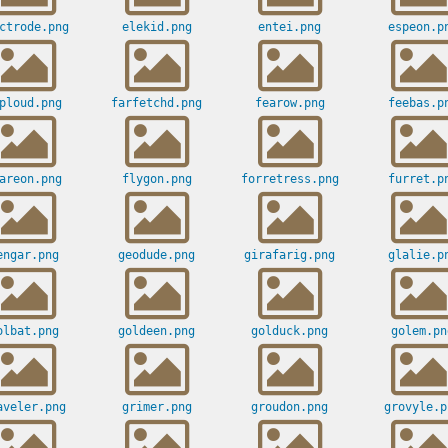
ctrode.png
elekid.png
entei.png
espeon.p
ploud.png
farfetchd.png
fearow.png
feebas.p
areon.png
flygon.png
forretress.png
furret.p
engar.png
geodude.png
girafarig.png
glalie.p
olbat.png
goldeen.png
golduck.png
golem.pn
aveler.png
grimer.png
groudon.png
grovyle.p