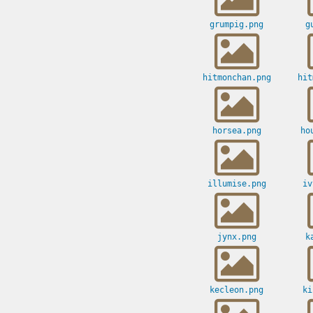
grumpig.png
g
hitmonchan.png
hit
horsea.png
ho
illumise.png
iv
jynx.png
k
kecleon.png
ki