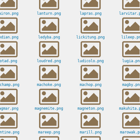
airon.png
lanturn.png
lapras.png
larvitar.
edian.png
ledyba.png
lickitung.png
lileep.p
otad.png
loudred.png
ludicolo.png
lugia.pn
champ.png
machoke.png
machop.png
magby.pn
agmar.png
magnemite.png
magneton.png
makuhita.
ntine.png
mareep.png
marill.png
marowak.p