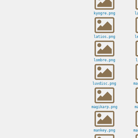
kyogre.png
l
latios.png
l
lombre.png
l
luvdisc.png
ma
magikarp.png
m
mankey.png
ma