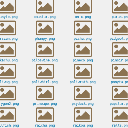
anyte.png
omastar.png
onix.png
paras.pn
rsian.png
phanpy.png
pichu.png
pidgeot.p
kachu.png
piloswine.png
pineco.png
pinsir.p
liwag.png
poliwhirl.png
poliwrath.png
ponyta.p
rygon2.png
primeape.png
psyduck.png
pupitar.p
ilfish.png
raichu.png
raikou.png
ralts.pn