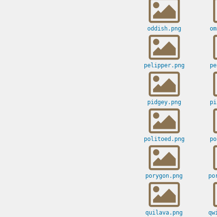
oddish.png
om
pelipper.png
pe
pidgey.png
pi
politoed.png
po
porygon.png
po
quilava.png
qw