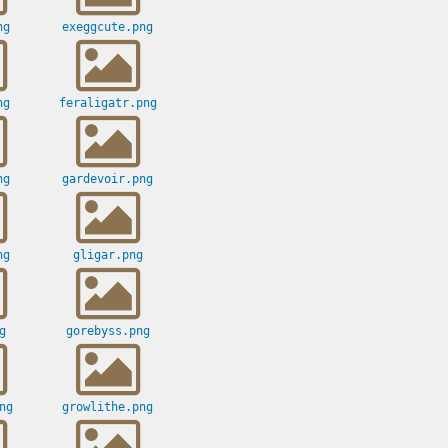
ng
exeggcute.png
ng
feraligatr.png
ng
gardevoir.png
ng
gligar.png
g
gorebyss.png
ng
growlithe.png