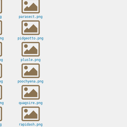
g
parasect.png
ng
pidgeotto.png
ng
plusle.png
ng
poochyena.png
ng
quagsire.png
g
rapidash.png