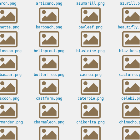
aron.png
articuno.png
azumarill.png
azurill.p
nette.png
barboach.png
bayleef.png
beautifly.
lossom.png
bellsprout.png
blastoise.png
blaziken.
basaur.png
butterfree.png
cacnea.png
cacturne.
scoon.png
castform.png
caterpie.png
celebi.p
rmander.png
charmeleon.png
chikorita.png
chimecho.