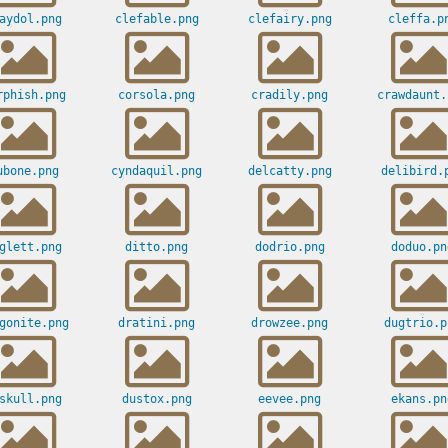
aydol.png
clefable.png
clefairy.png
cleffa.p
rphish.png
corsola.png
cradily.png
crawdaunt.
ubone.png
cyndaquil.png
delcatty.png
delibird.
glett.png
ditto.png
dodrio.png
doduo.pn
gonite.png
dratini.png
drowzee.png
dugtrio.p
skull.png
dustox.png
eevee.png
ekans.pn