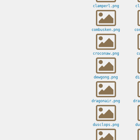
clamperl.png
cl
combusken.png
co
croconaw.png
c
dewgong.png
di
dragonair.png
dra
dusclops.png
du