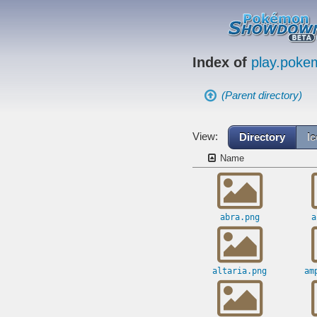
Index of
play.pok
(Parent directory)
View:
Directory
I
Name
abra.png
a
altaria.png
am