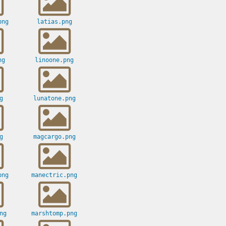
png
latias.png
ng
linoone.png
g
lunatone.png
g
magcargo.png
png
manectric.png
ng
marshtomp.png