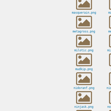
masquerain.png
m
metagross.png
m
milotic.png
mi
mudkip.png
nidoranf.png
ni
ninjask.png
no