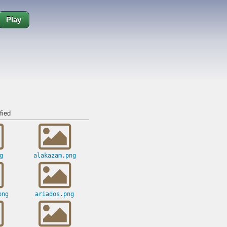
Play
fied
g
alakazam.png
png
ariados.png