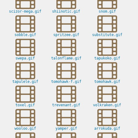
scizor-mega.gif
shiinotic.gif
snom.gif
sobble.gif
spritzee.gif
substitute.gif
swepa.gif
talonflame.gif
tapukoko.gif
tapulele.gif
tomohawk-f.gif
tomohawk.gif
toxel.gif
trevenant.gif
volkraken.gif
wooloo.gif
yamper.gif
arrokuda.gif