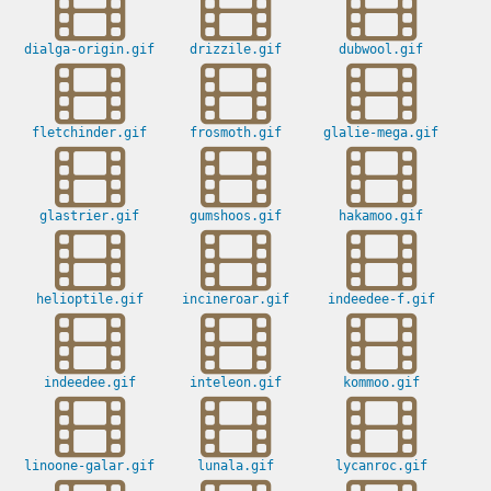
dialga-origin.gif
drizzile.gif
dubwool.gif
fletchinder.gif
frosmoth.gif
glalie-mega.gif
glastrier.gif
gumshoos.gif
hakamoo.gif
helioptile.gif
incineroar.gif
indeedee-f.gif
indeedee.gif
inteleon.gif
kommoo.gif
linoone-galar.gif
lunala.gif
lycanroc.gif