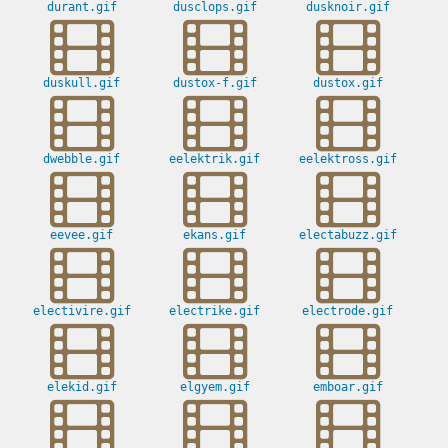
durant.gif
dusclops.gif
dusknoir.gif
duskull.gif
dustox-f.gif
dustox.gif
dwebble.gif
eelektrik.gif
eelektross.gif
eevee.gif
ekans.gif
electabuzz.gif
electivire.gif
electrike.gif
electrode.gif
elekid.gif
elgyem.gif
emboar.gif