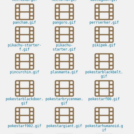
pancham.gif
pangoro.gif
perrserker.gif
pikachu-starter-
pikachu-
pikipek.gif
f.gif
starter.gif
pincurchin.gif
plasmanta.gif
pokestarblackbelt.
gif
pokestarblackdoor.
pokestarbrycenman.
pokestarf00.gif
gif
gif
pokestarf002.gif
pokestargiant.gif
pokestarhumanoid.g
if