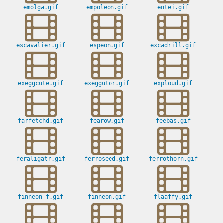
emolga.gif
empoleon.gif
entei.gif
escavalier.gif
espeon.gif
excadrill.gif
exeggcute.gif
exeggutor.gif
exploud.gif
farfetchd.gif
fearow.gif
feebas.gif
feraligatr.gif
ferroseed.gif
ferrothorn.gif
finneon-f.gif
finneon.gif
flaaffy.gif