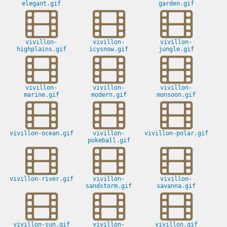
elegant.gif
garden.gif
vivillon-
vivillon-
vivillon-
highplains.gif
icysnow.gif
jungle.gif
vivillon-
vivillon-
vivillon-
marine.gif
modern.gif
monsoon.gif
vivillon-ocean.gif
vivillon-
vivillon-polar.gif
pokeball.gif
vivillon-river.gif
vivillon-
vivillon-
sandstorm.gif
savanna.gif
vivillon-sun.gif
vivillon-
vivillon.gif