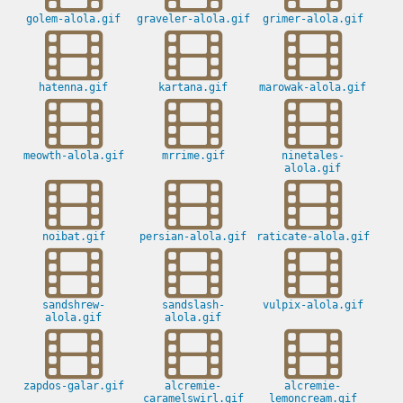
golem-alola.gif
graveler-alola.gif
grimer-alola.gif
hatenna.gif
kartana.gif
marowak-alola.gif
meowth-alola.gif
mrrime.gif
ninetales-
alola.gif
noibat.gif
persian-alola.gif
raticate-alola.gif
sandshrew-
sandslash-
vulpix-alola.gif
alola.gif
alola.gif
zapdos-galar.gif
alcremie-
alcremie-
caramelswirl.gif
lemoncream.gif