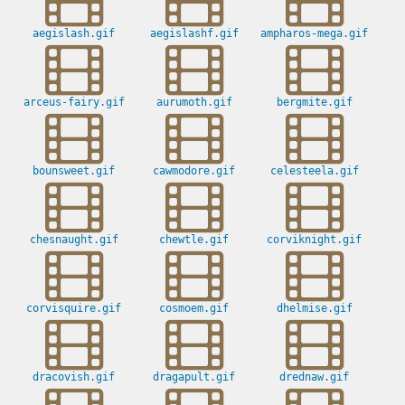
aegislash.gif
aegislashf.gif
ampharos-mega.gif
arceus-fairy.gif
aurumoth.gif
bergmite.gif
bounsweet.gif
cawmodore.gif
celesteela.gif
chesnaught.gif
chewtle.gif
corviknight.gif
corvisquire.gif
cosmoem.gif
dhelmise.gif
dracovish.gif
dragapult.gif
drednaw.gif