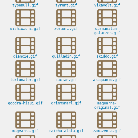
typenull.gif
tyrunt.gif
vikavolt.gif
wishiwashi.gif
zeraora.gif
darmanitan-
galarzen.gif
diancie.gif
quilladin.gif
skiddo.gif
turtonator.gif
zacian.gif
araquanid.gif
goodra-hisui.gif
grimmsnarl.gif
magearna-
original.gif
magearna.gif
raichu-alola.gif
zamazenta.gif