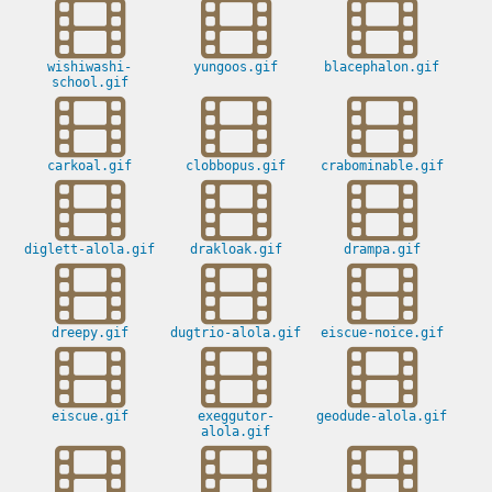
wishiwashi-
yungoos.gif
blacephalon.gif
school.gif
carkoal.gif
clobbopus.gif
crabominable.gif
diglett-alola.gif
drakloak.gif
drampa.gif
dreepy.gif
dugtrio-alola.gif
eiscue-noice.gif
eiscue.gif
exeggutor-
geodude-alola.gif
alola.gif