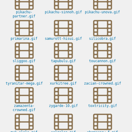
pikachu-
pikachu-sinnoh.gif
pikachu-unova.gif
partner.gif
primarina.gif
samurott-hisui.gif
silicobra.gif
sliggoo.gif
tapubulu.gif
toucannon.gif
tyranitar-mega.gif
xurkitree.gif
zacian-crowned.gif
zamazenta-
zygarde-10.gif
toxtricity.gif
crowned.gif