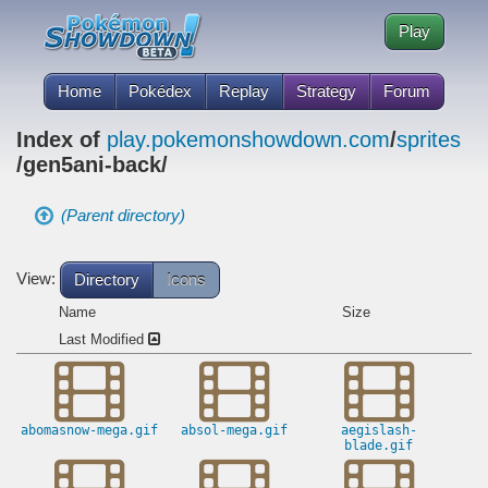
Play
Home
Pokédex
Replay
Strategy
Forum
Index of
play.pokemonshowdown.com
/
sprites
/gen5ani-back/
(Parent directory)
View:
Directory
Icons
Name
Size
Last Modified
abomasnow-mega.gif
absol-mega.gif
aegislash-
blade.gif