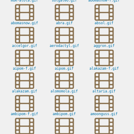
muk-alola.gif
solgaleo.gif
abomasnow-f.gif
abomasnow.gif
abra.gif
absol.gif
accelgor.gif
aerodactyl.gif
aggron.gif
aipom-f.gif
aipom.gif
alakazam-f.gif
alakazam.gif
alomomola.gif
altaria.gif
ambipom-f.gif
ambipom.gif
amoonguss.gif