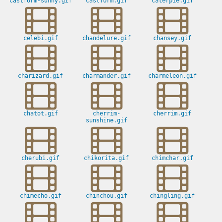
castform-sunny.gif
castform.gif
caterpie.gif
celebi.gif
chandelure.gif
chansey.gif
charizard.gif
charmander.gif
charmeleon.gif
chatot.gif
cherrim-
cherrim.gif
sunshine.gif
cherubi.gif
chikorita.gif
chimchar.gif
chimecho.gif
chinchou.gif
chingling.gif