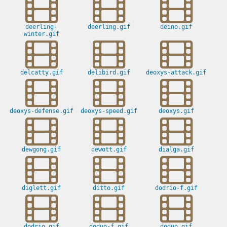
deerling-
deerling.gif
deino.gif
winter.gif
delcatty.gif
delibird.gif
deoxys-attack.gif
deoxys-defense.gif
deoxys-speed.gif
deoxys.gif
dewgong.gif
dewott.gif
dialga.gif
diglett.gif
ditto.gif
dodrio-f.gif
dodrio.gif
doduo-f.gif
doduo.gif