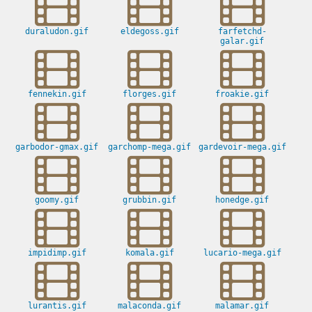
duraludon.gif
eldegoss.gif
farfetchd-
galar.gif
fennekin.gif
florges.gif
froakie.gif
garbodor-gmax.gif
garchomp-mega.gif
gardevoir-mega.gif
goomy.gif
grubbin.gif
honedge.gif
impidimp.gif
komala.gif
lucario-mega.gif
lurantis.gif
malaconda.gif
malamar.gif