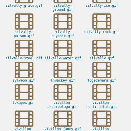
silvally-grass.gif
silvally-
silvally-ice.gif
ground.gif
silvally-
silvally-
silvally-rock.gif
poison.gif
psychic.gif
silvally-steel.gif
silvally-water.gif
silvally.gif
sylveon.gif
thwackey.gif
togedemaru.gif
toxapex.gif
vivillon-
vivillon-
archipelago.gif
continental.gif
vivillon-
vivillon-fancy.gif
vivillon-