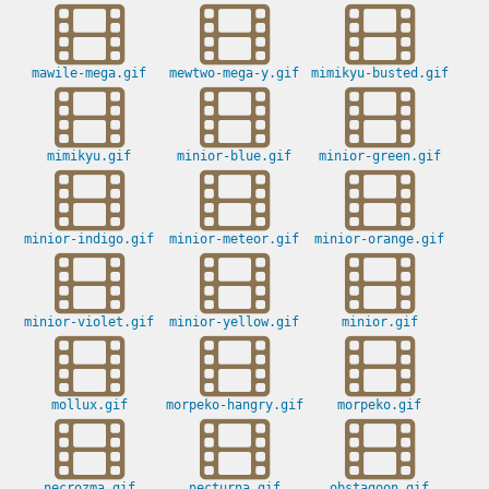
mawile-mega.gif
mewtwo-mega-y.gif
mimikyu-busted.gif
mimikyu.gif
minior-blue.gif
minior-green.gif
minior-indigo.gif
minior-meteor.gif
minior-orange.gif
minior-violet.gif
minior-yellow.gif
minior.gif
mollux.gif
morpeko-hangry.gif
morpeko.gif
necrozma.gif
necturna.gif
obstagoon.gif