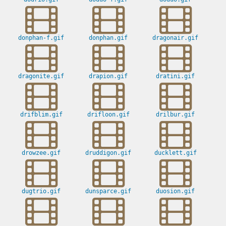
donphan-f.gif
donphan.gif
dragonair.gif
dragonite.gif
drapion.gif
dratini.gif
drifblim.gif
drifloon.gif
drilbur.gif
drowzee.gif
druddigon.gif
ducklett.gif
dugtrio.gif
dunsparce.gif
duosion.gif