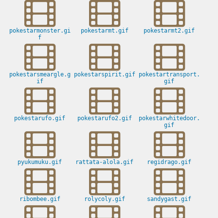
pokestarmonster.gi
pokestarmt.gif
pokestarmt2.gif
f
pokestarsmeargle.g
pokestarspirit.gif
pokestartransport.
if
gif
pokestarufo.gif
pokestarufo2.gif
pokestarwhitedoor.
gif
pyukumuku.gif
rattata-alola.gif
regidrago.gif
ribombee.gif
rolycoly.gif
sandygast.gif