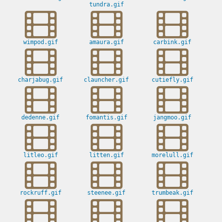
tundra.gif
wimpod.gif
amaura.gif
carbink.gif
charjabug.gif
clauncher.gif
cutiefly.gif
dedenne.gif
fomantis.gif
jangmoo.gif
litleo.gif
litten.gif
morelull.gif
rockruff.gif
steenee.gif
trumbeak.gif