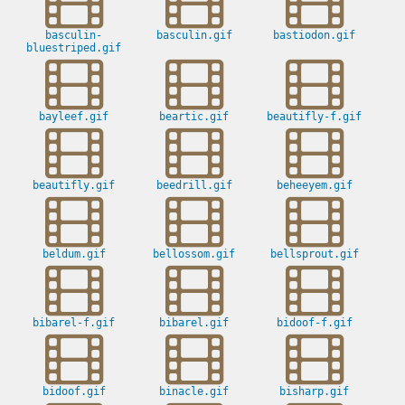
basculin-
basculin.gif
bastiodon.gif
bluestriped.gif
bayleef.gif
beartic.gif
beautifly-f.gif
beautifly.gif
beedrill.gif
beheeyem.gif
beldum.gif
bellossom.gif
bellsprout.gif
bibarel-f.gif
bibarel.gif
bidoof-f.gif
bidoof.gif
binacle.gif
bisharp.gif