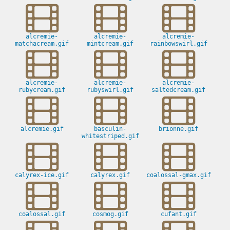
alcremie-
alcremie-
alcremie-
matchacream.gif
mintcream.gif
rainbowswirl.gif
alcremie-
alcremie-
alcremie-
rubycream.gif
rubyswirl.gif
saltedcream.gif
alcremie.gif
basculin-
brionne.gif
whitestriped.gif
calyrex-ice.gif
calyrex.gif
coalossal-gmax.gif
coalossal.gif
cosmog.gif
cufant.gif