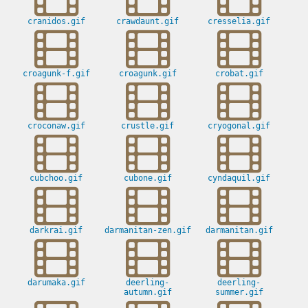
cranidos.gif
crawdaunt.gif
cresselia.gif
croagunk-f.gif
croagunk.gif
crobat.gif
croconaw.gif
crustle.gif
cryogonal.gif
cubchoo.gif
cubone.gif
cyndaquil.gif
darkrai.gif
darmanitan-zen.gif
darmanitan.gif
darumaka.gif
deerling-
deerling-
autumn.gif
summer.gif