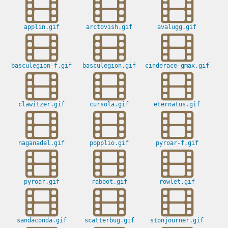
applin.gif
arctovish.gif
avalugg.gif
basculegion-f.gif
basculegion.gif
cinderace-gmax.gif
clawitzer.gif
cursola.gif
eternatus.gif
naganadel.gif
popplio.gif
pyroar-f.gif
pyroar.gif
raboot.gif
rowlet.gif
sandaconda.gif
scatterbug.gif
stonjourner.gif