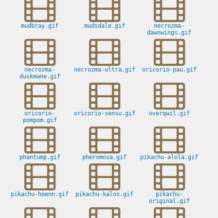
mudbray.gif
mudsdale.gif
necrozma-
dawnwings.gif
necrozma-
necrozma-ultra.gif
oricorio-pau.gif
duskmane.gif
oricorio-
oricorio-sensu.gif
overqwil.gif
pompom.gif
phantump.gif
pheromosa.gif
pikachu-alola.gif
pikachu-hoenn.gif
pikachu-kalos.gif
pikachu-
original.gif