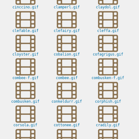
cinccino.gif
clamperl.gif
claydol.gif
clefable.gif
clefairy.gif
cleffa.gif
cloyster.gif
cobalion.gif
cofagrigus.gif
combee-f.gif
combee.gif
combusken-f.gif
combusken.gif
conkeldurr.gif
corphish.gif
corsola.gif
cottonee.gif
cradily.gif