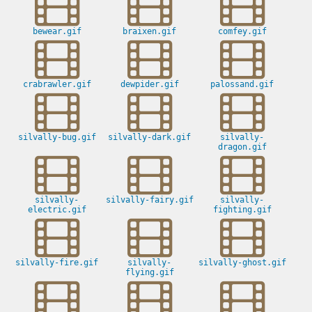
bewear.gif
braixen.gif
comfey.gif
crabrawler.gif
dewpider.gif
palossand.gif
silvally-bug.gif
silvally-dark.gif
silvally-
dragon.gif
silvally-
silvally-fairy.gif
silvally-
electric.gif
fighting.gif
silvally-fire.gif
silvally-
silvally-ghost.gif
flying.gif