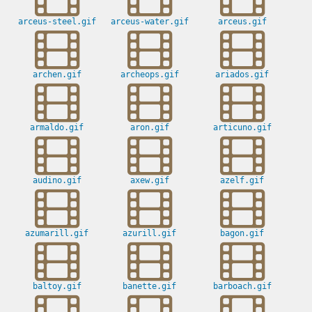
arceus-steel.gif
arceus-water.gif
arceus.gif
archen.gif
archeops.gif
ariados.gif
armaldo.gif
aron.gif
articuno.gif
audino.gif
axew.gif
azelf.gif
azumarill.gif
azurill.gif
bagon.gif
baltoy.gif
banette.gif
barboach.gif