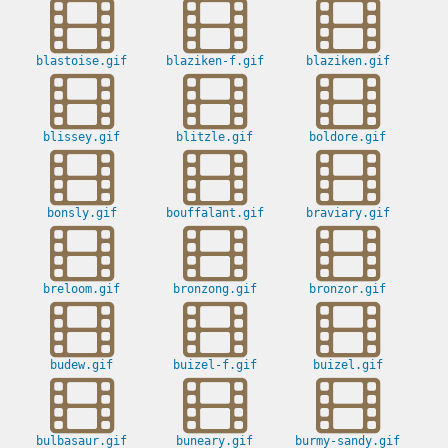
blastoise.gif
blaziken-f.gif
blaziken.gif
blissey.gif
blitzle.gif
boldore.gif
bonsly.gif
bouffalant.gif
braviary.gif
breloom.gif
bronzong.gif
bronzor.gif
budew.gif
buizel-f.gif
buizel.gif
bulbasaur.gif
buneary.gif
burmy-sandy.gif