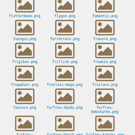
fluttermane.png
flygon.png
fomantis.png
foongus.png
forretress.png
fraxure.png
frigibax.png
frillish.png
froakie.png
frogadier.png
froslass-mega.png
froslass.png
fuecoco.png
furfrou-dandy.png
furfrou-
debutante.png
furfrou-
furfrou-heart.png
furfrou-kabuki.png