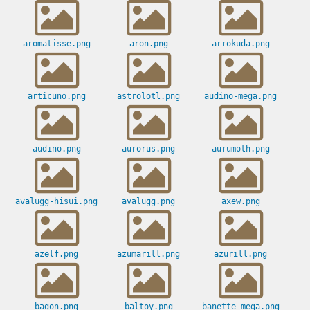
aromatisse.png
aron.png
arrokuda.png
articuno.png
astrolotl.png
audino-mega.png
audino.png
aurorus.png
aurumoth.png
avalugg-hisui.png
avalugg.png
axew.png
azelf.png
azumarill.png
azurill.png
bagon.png
baltoy.png
banette-mega.png