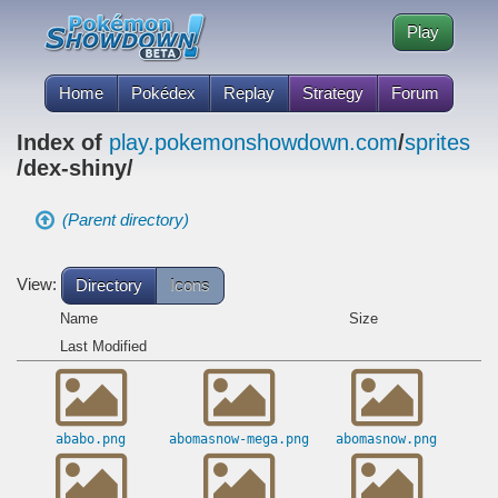
Play
Home
Pokédex
Replay
Strategy
Forum
Index of
play.pokemonshowdown.com
/
sprites
/dex-shiny/
(Parent directory)
View:
Directory
Icons
Name
Size
Last Modified
ababo.png
abomasnow-mega.png
abomasnow.png