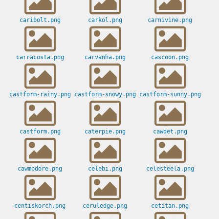
caribolt.png
carkol.png
carnivine.png
carracosta.png
carvanha.png
cascoon.png
castform-rainy.png
castform-snowy.png
castform-sunny.png
castform.png
caterpie.png
cawdet.png
cawmodore.png
celebi.png
celesteela.png
centiskorch.png
ceruledge.png
cetitan.png