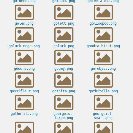
goldeen.png
golduck.png
golem-alola.png
golem.png
golett.png
golisopod.png
golurk-mega.png
golurk.png
goodra-hisui.png
goodra.png
goomy.png
gorebyss.png
gossifleur.png
gothita.png
gothitelle.png
gothorita.png
gourgeist-
gourgeist-
large.png
small.png