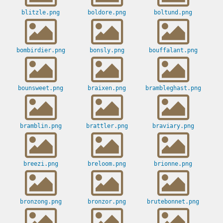
blitzle.png
boldore.png
boltund.png
bombirdier.png
bonsly.png
bouffalant.png
bounsweet.png
braixen.png
brambleghast.png
bramblin.png
brattler.png
braviary.png
breezi.png
breloom.png
brionne.png
bronzong.png
bronzor.png
brutebonnet.png