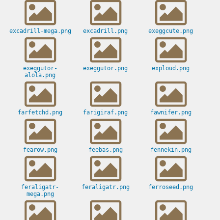
excadrill-mega.png
excadrill.png
exeggcute.png
exeggutor-
exeggutor.png
exploud.png
alola.png
farfetchd.png
farigiraf.png
fawnifer.png
fearow.png
feebas.png
fennekin.png
feraligatr-
feraligatr.png
ferroseed.png
mega.png