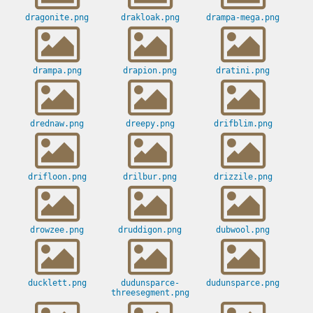
dragonite.png
drakloak.png
drampa-mega.png
drampa.png
drapion.png
dratini.png
drednaw.png
dreepy.png
drifblim.png
drifloon.png
drilbur.png
drizzile.png
drowzee.png
druddigon.png
dubwool.png
ducklett.png
dudunsparce-
dudunsparce.png
threesegment.png