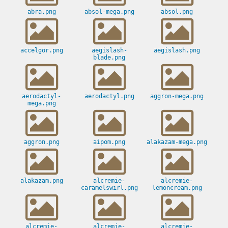
abra.png
absol-mega.png
absol.png
accelgor.png
aegislash-
aegislash.png
blade.png
aerodactyl-
aerodactyl.png
aggron-mega.png
mega.png
aggron.png
aipom.png
alakazam-mega.png
alakazam.png
alcremie-
alcremie-
caramelswirl.png
lemoncream.png
alcremie-
alcremie-
alcremie-