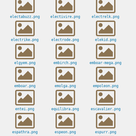
electabuzz.png
electivire.png
electrelk.png
electrike.png
electrode.png
elekid.png
elgyem.png
embirch.png
emboar-mega.png
emboar.png
emolga.png
empoleon.png
entei.png
equilibra.png
escavalier.png
espathra.png
espeon.png
espurr.png