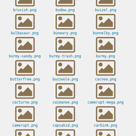
bruxish.png
budew.png
buizel.png
bulbasaur.png
buneary.png
bunnelby.png
burmy-sandy.png
burmy-trash.png
burmy.png
butterfree.png
buzzwole.png
cacnea.png
cacturne.png
caimanoe.png
camerupt-mega.png
camerupt.png
capsakid.png
carbink.png