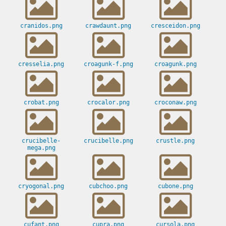
cranidos.png
crawdaunt.png
cresceidon.png
cresselia.png
croagunk-f.png
croagunk.png
crobat.png
crocalor.png
croconaw.png
crucibelle-
crucibelle.png
crustle.png
mega.png
cryogonal.png
cubchoo.png
cubone.png
cufant.png
cupra.png
cursola.png