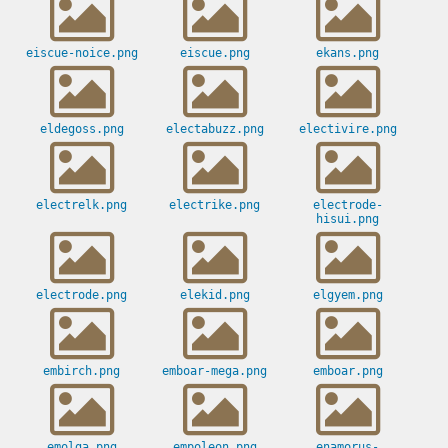
eiscue-noice.png
eiscue.png
ekans.png
eldegoss.png
electabuzz.png
electivire.png
electrelk.png
electrike.png
electrode-
hisui.png
electrode.png
elekid.png
elgyem.png
embirch.png
emboar-mega.png
emboar.png
emolga.png
empoleon.png
enamorus-