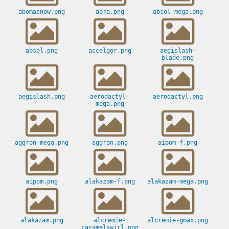
abomasnow.png
abra.png
absol-mega.png
absol.png
accelgor.png
aegislash-
blade.png
aegislash.png
aerodactyl-
aerodactyl.png
mega.png
aggron-mega.png
aggron.png
aipom-f.png
aipom.png
alakazam-f.png
alakazam-mega.png
alakazam.png
alcremie-
alcremie-gmax.png
caramelswirl.png