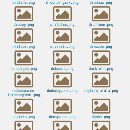
dratini.png
drednaw-gmax.png
drednaw.png
dreepy.png
drifblim.png
drifloon.png
drilbur.png
drizzile.png
drowzee.png
druddigon.png
dubwool.png
ducklett.png
dudunsparce-
dudunsparce.png
dugtrio-alola.png
threesegment.png
dugtrio.png
dunsparce.png
duohm.png