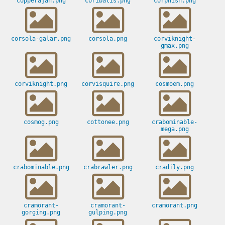
copperajah.png
coribalis.png
corphish.png
corsola-galar.png
corsola.png
corviknight-
gmax.png
corviknight.png
corvisquire.png
cosmoem.png
cosmog.png
cottonee.png
crabominable-
mega.png
crabominable.png
crabrawler.png
cradily.png
cramorant-
cramorant-
cramorant.png
gorging.png
gulping.png