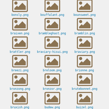
bonsly.png
bouffalant.png
bounsweet.png
braixen.png
brambleghast.png
bramblin.png
brattler.png
braviary-hisui.png
braviary.png
breezi.png
breloom.png
brionne.png
bronzong.png
bronzor.png
brutebonnet.png
bruxish.png
budew.png
buizel.png