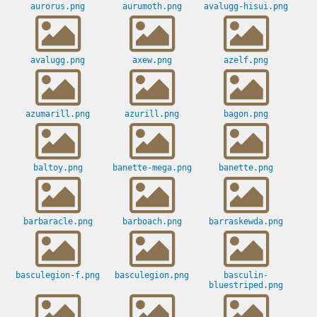
aurorus.png
aurumoth.png
avalugg-hisui.png
avalugg.png
axew.png
azelf.png
azumarill.png
azurill.png
bagon.png
baltoy.png
banette-mega.png
banette.png
barbaracle.png
barboach.png
barraskewda.png
basculegion-f.png
basculegion.png
basculin-
bluestriped.png