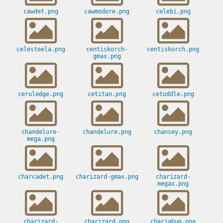
cawdet.png
cawmodore.png
celebi.png
celesteela.png
centiskorch-
centiskorch.png
gmax.png
ceruledge.png
cetitan.png
cetoddle.png
chandelure-
chandelure.png
chansey.png
mega.png
charcadet.png
charizard-gmax.png
charizard-
megax.png
charizard-
charizard.png
charjabug.png