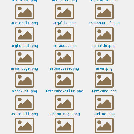
archeops.png
arctibax.png
arctovish.png
arctozolt.png
argalis.png
arghonaut-f.png
arghonaut.png
ariados.png
armaldo.png
armarouge.png
aromatisse.png
aron.png
arrokuda.png
articuno-galar.png
articuno.png
astrolotl.png
audino-mega.png
audino.png