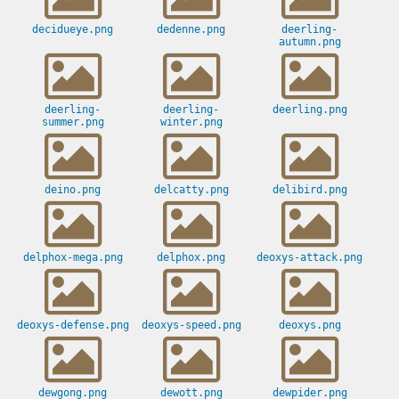
decidueye.png
dedenne.png
deerling-
autumn.png
deerling-
deerling-
deerling.png
summer.png
winter.png
deino.png
delcatty.png
delibird.png
delphox-mega.png
delphox.png
deoxys-attack.png
deoxys-defense.png
deoxys-speed.png
deoxys.png
dewgong.png
dewott.png
dewpider.png