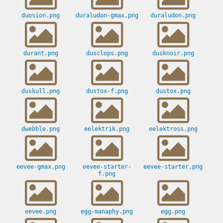
duosion.png
duraludon-gmax.png
duraludon.png
durant.png
dusclops.png
dusknoir.png
duskull.png
dustox-f.png
dustox.png
dwebble.png
eelektrik.png
eelektross.png
eevee-gmax.png
eevee-starter-
eevee-starter.png
f.png
eevee.png
egg-manaphy.png
egg.png