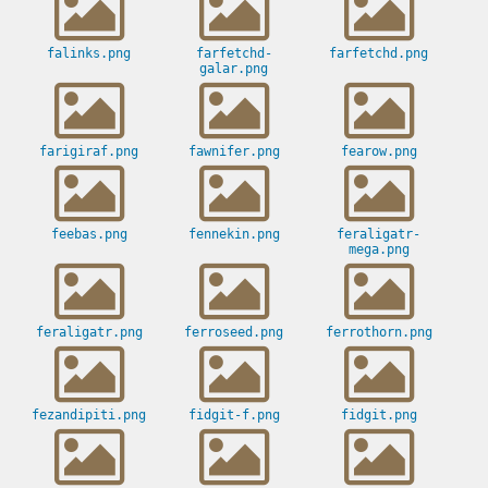
falinks.png
farfetchd-
farfetchd.png
galar.png
farigiraf.png
fawnifer.png
fearow.png
feebas.png
fennekin.png
feraligatr-
mega.png
feraligatr.png
ferroseed.png
ferrothorn.png
fezandipiti.png
fidgit-f.png
fidgit.png