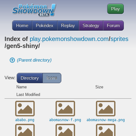
Play
Home
Pokédex
Replay
Strategy
Forum
Index of
play.pokemonshowdown.com
/
sprites
/gen5-shiny/
(Parent directory)
View:
Directory
Icons
Name
Size
Last Modified
ababo.png
abomasnow-f.png
abomasnow-mega.png