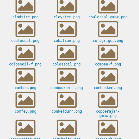
clodsire.png
cloyster.png
coalossal-gmax.png
coalossal.png
cobalion.png
cofagrigus.png
colossoil-f.png
colossoil.png
combee-f.png
combee.png
combusken-f.png
combusken.png
comfey.png
conkeldurr.png
copperajah-
gmax.png