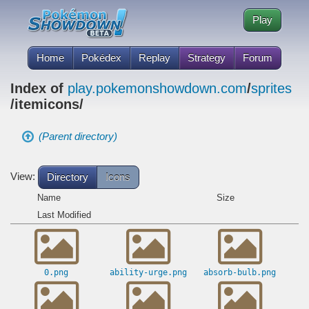
Play
Home
Pokédex
Replay
Strategy
Forum
Index of
play.pokemonshowdown.com
/
sprites
/itemicons/
(Parent directory)
View:
Directory
Icons
Name
Size
Last Modified
0.png
ability-urge.png
absorb-bulb.png