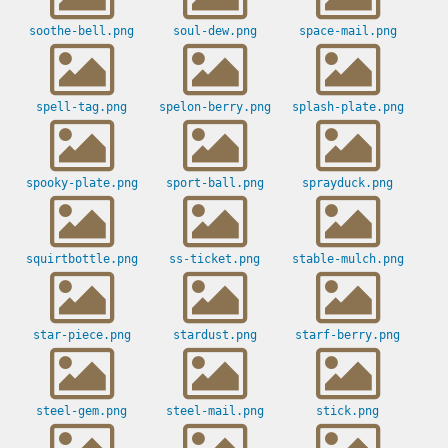
soothe-bell.png
soul-dew.png
space-mail.png
spell-tag.png
spelon-berry.png
splash-plate.png
spooky-plate.png
sport-ball.png
sprayduck.png
squirtbottle.png
ss-ticket.png
stable-mulch.png
star-piece.png
stardust.png
starf-berry.png
steel-gem.png
steel-mail.png
stick.png