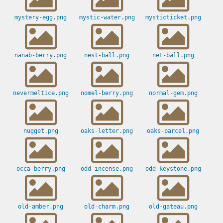
mystery-egg.png
mystic-water.png
mysticticket.png
nanab-berry.png
nest-ball.png
net-ball.png
nevermeltice.png
nomel-berry.png
normal-gem.png
nugget.png
oaks-letter.png
oaks-parcel.png
occa-berry.png
odd-incense.png
odd-keystone.png
old-amber.png
old-charm.png
old-gateau.png