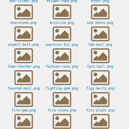
eon-ticket.png
escape-rope.png
ether.png
everstone.png
eviolite.png
exp-share.png
expert-belt.png
explorer-kit.png
fab-mail.png
fame-checker.png
fashion-case.png
fast-ball.png
favored-mail.png
fighting-gem.png
figy-berry.png
fire-gem.png
fire-stone.png
fist-plate.png