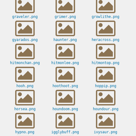
graveler.png
grimer.png
growlithe.png
gyarados.png
haunter.png
heracross.png
hitmonchan.png
hitmonlee.png
hitmontop.png
hooh.png
hoothoot.png
hoppip.png
horsea.png
houndoom.png
houndour.png
hypno.png
igglybuff.png
ivysaur.png