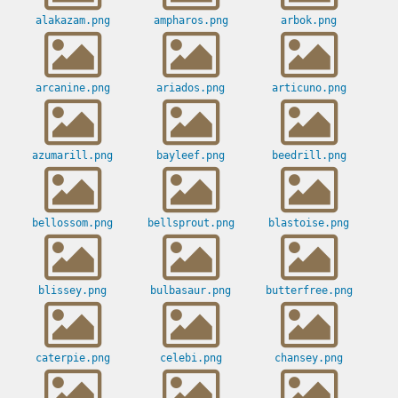
alakazam.png
ampharos.png
arbok.png
arcanine.png
ariados.png
articuno.png
azumarill.png
bayleef.png
beedrill.png
bellossom.png
bellsprout.png
blastoise.png
blissey.png
bulbasaur.png
butterfree.png
caterpie.png
celebi.png
chansey.png