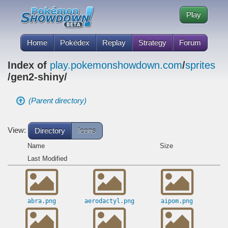
Play
Home
Pokédex
Replay
Strategy
Forum
Index of
play.pokemonshowdown.com
/
sprites
/gen2-shiny/
(Parent directory)
View:
Directory
Icons
Name
Size
Last Modified
abra.png
aerodactyl.png
aipom.png