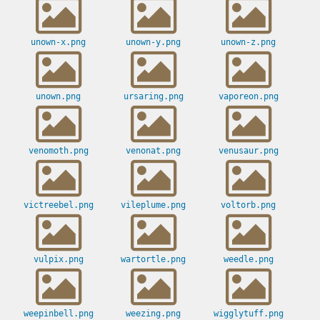
unown-x.png
unown-y.png
unown-z.png
unown.png
ursaring.png
vaporeon.png
venomoth.png
venonat.png
venusaur.png
victreebel.png
vileplume.png
voltorb.png
vulpix.png
wartortle.png
weedle.png
weepinbell.png
weezing.png
wigglytuff.png