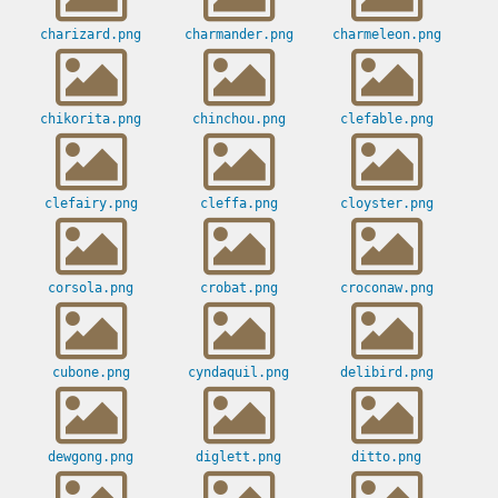
charizard.png
charmander.png
charmeleon.png
chikorita.png
chinchou.png
clefable.png
clefairy.png
cleffa.png
cloyster.png
corsola.png
crobat.png
croconaw.png
cubone.png
cyndaquil.png
delibird.png
dewgong.png
diglett.png
ditto.png