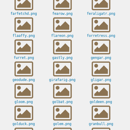
farfetchd.png
fearow.png
feraligatr.png
flaaffy.png
flareon.png
forretress.png
furret.png
gastly.png
gengar.png
geodude.png
girafarig.png
gligar.png
gloom.png
golbat.png
goldeen.png
golduck.png
golem.png
granbull.png