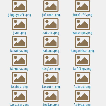
jigglypuff.png
jolteon.png
jumpluff.png
jynx.png
kabuto.png
kabutops.png
kadabra.png
kakuna.png
kangaskhan.png
kingdra.png
kingler.png
koffing.png
krabby.png
lanturn.png
lapras.png
larvitar.png
ledian.png
ledyba.png