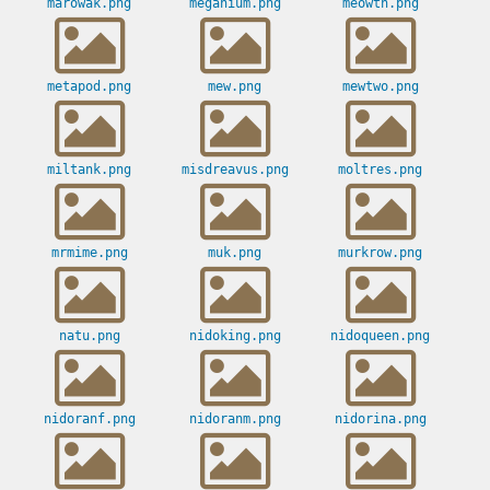
marowak.png
meganium.png
meowth.png
metapod.png
mew.png
mewtwo.png
miltank.png
misdreavus.png
moltres.png
mrmime.png
muk.png
murkrow.png
natu.png
nidoking.png
nidoqueen.png
nidoranf.png
nidoranm.png
nidorina.png