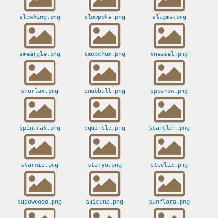
slowking.png
slowpoke.png
slugma.png
smeargle.png
smoochum.png
sneasel.png
snorlax.png
snubbull.png
spearow.png
spinarak.png
squirtle.png
stantler.png
starmie.png
staryu.png
steelix.png
sudowoodo.png
suicune.png
sunflora.png