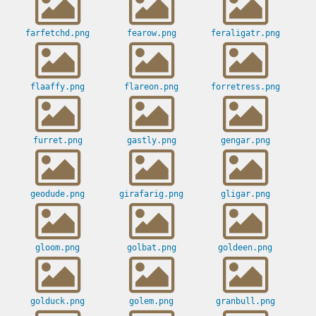
farfetchd.png
fearow.png
feraligatr.png
flaaffy.png
flareon.png
forretress.png
furret.png
gastly.png
gengar.png
geodude.png
girafarig.png
gligar.png
gloom.png
golbat.png
goldeen.png
golduck.png
golem.png
granbull.png