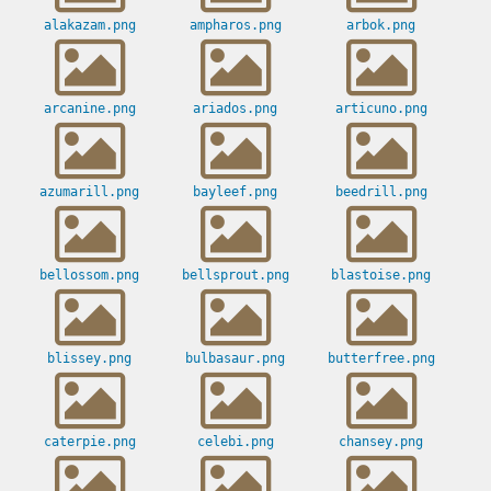
alakazam.png
ampharos.png
arbok.png
arcanine.png
ariados.png
articuno.png
azumarill.png
bayleef.png
beedrill.png
bellossom.png
bellsprout.png
blastoise.png
blissey.png
bulbasaur.png
butterfree.png
caterpie.png
celebi.png
chansey.png