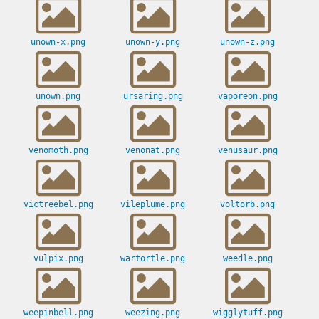
unown-x.png
unown-y.png
unown-z.png
unown.png
ursaring.png
vaporeon.png
venomoth.png
venonat.png
venusaur.png
victreebel.png
vileplume.png
voltorb.png
vulpix.png
wartortle.png
weedle.png
weepinbell.png
weezing.png
wigglytuff.png