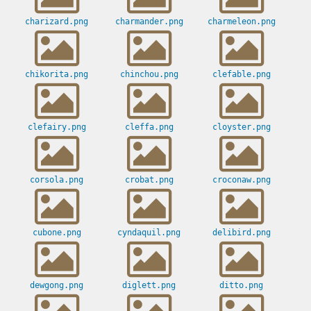
charizard.png
charmander.png
charmeleon.png
chikorita.png
chinchou.png
clefable.png
clefairy.png
cleffa.png
cloyster.png
corsola.png
crobat.png
croconaw.png
cubone.png
cyndaquil.png
delibird.png
dewgong.png
diglett.png
ditto.png