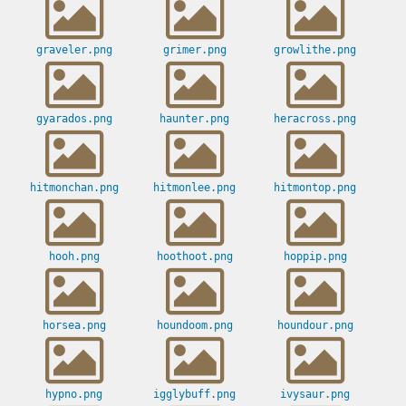
graveler.png
grimer.png
growlithe.png
gyarados.png
haunter.png
heracross.png
hitmonchan.png
hitmonlee.png
hitmontop.png
hooh.png
hoothoot.png
hoppip.png
horsea.png
houndoom.png
houndour.png
hypno.png
igglybuff.png
ivysaur.png