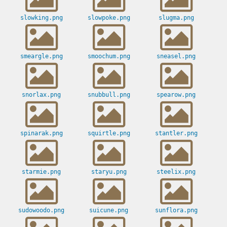
slowking.png
slowpoke.png
slugma.png
smeargle.png
smoochum.png
sneasel.png
snorlax.png
snubbull.png
spearow.png
spinarak.png
squirtle.png
stantler.png
starmie.png
staryu.png
steelix.png
sudowoodo.png
suicune.png
sunflora.png