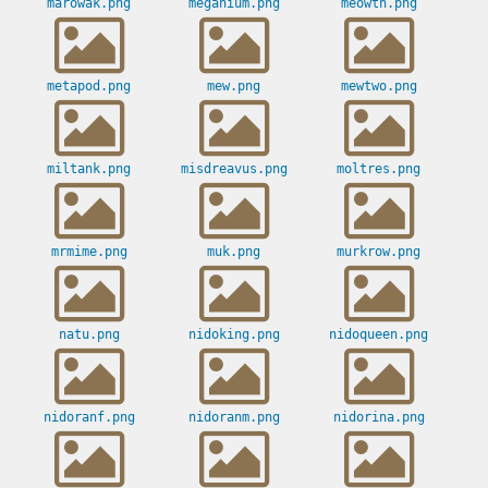
marowak.png
meganium.png
meowth.png
metapod.png
mew.png
mewtwo.png
miltank.png
misdreavus.png
moltres.png
mrmime.png
muk.png
murkrow.png
natu.png
nidoking.png
nidoqueen.png
nidoranf.png
nidoranm.png
nidorina.png