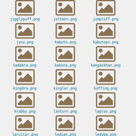
jigglypuff.png
jolteon.png
jumpluff.png
jynx.png
kabuto.png
kabutops.png
kadabra.png
kakuna.png
kangaskhan.png
kingdra.png
kingler.png
koffing.png
krabby.png
lanturn.png
lapras.png
larvitar.png
ledian.png
ledyba.png