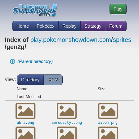
Play
Home
Pokédex
Replay
Strategy
Forum
Index of
play.pokemonshowdown.com
/
sprites
/gen2g/
(Parent directory)
View:
Directory
Icons
Name
Size
Last Modified
abra.png
aerodactyl.png
aipom.png