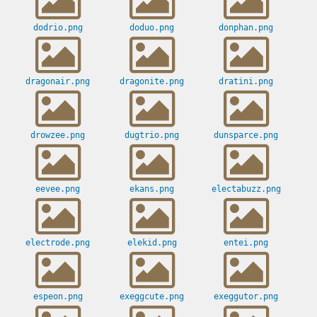
dodrio.png
doduo.png
donphan.png
dragonair.png
dragonite.png
dratini.png
drowzee.png
dugtrio.png
dunsparce.png
eevee.png
ekans.png
electabuzz.png
electrode.png
elekid.png
entei.png
espeon.png
exeggcute.png
exeggutor.png