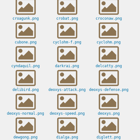
croagunk.png
crobat.png
croconaw.png
cubone.png
cyclohm-f.png
cyclohm.png
cyndaquil.png
darkrai.png
delcatty.png
delibird.png
deoxys-attack.png
deoxys-defense.png
deoxys-normal.png
deoxys-speed.png
deoxys.png
dewgong.png
dialga.png
diglett.png