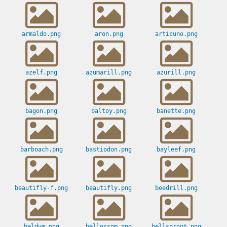
armaldo.png
aron.png
articuno.png
azelf.png
azumarill.png
azurill.png
bagon.png
baltoy.png
banette.png
barboach.png
bastiodon.png
bayleef.png
beautifly-f.png
beautifly.png
beedrill.png
beldum.png
bellossom.png
bellsprout.png