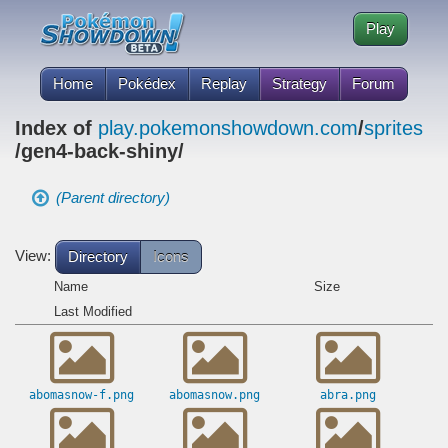
Play
Home
Pokédex
Replay
Strategy
Forum
Index of
play.pokemonshowdown.com
/
sprites
/gen4-back-shiny/
(Parent directory)
View:
Directory
Icons
Name
Size
Last Modified
abomasnow-f.png
abomasnow.png
abra.png