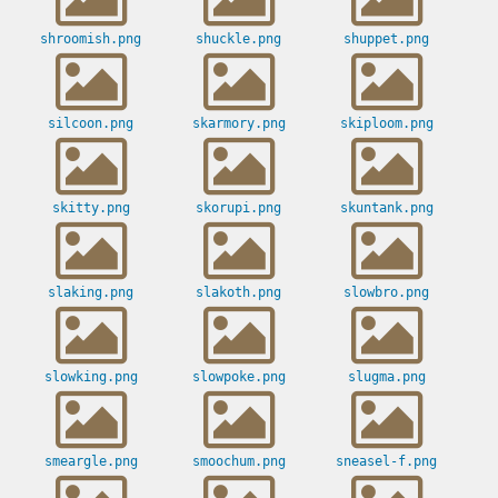
shroomish.png
shuckle.png
shuppet.png
silcoon.png
skarmory.png
skiploom.png
skitty.png
skorupi.png
skuntank.png
slaking.png
slakoth.png
slowbro.png
slowking.png
slowpoke.png
slugma.png
smeargle.png
smoochum.png
sneasel-f.png