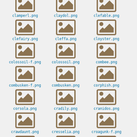
clamperl.png
claydol.png
clefable.png
clefairy.png
cleffa.png
cloyster.png
colossoil-f.png
colossoil.png
combee.png
combusken-f.png
combusken.png
corphish.png
corsola.png
cradily.png
cranidos.png
crawdaunt.png
cresselia.png
croagunk-f.png