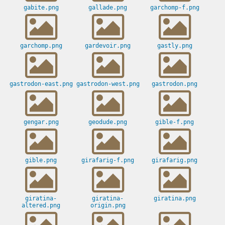
gabite.png
gallade.png
garchomp-f.png
garchomp.png
gardevoir.png
gastly.png
gastrodon-east.png
gastrodon-west.png
gastrodon.png
gengar.png
geodude.png
gible-f.png
gible.png
girafarig-f.png
girafarig.png
giratina-
giratina-
giratina.png
altered.png
origin.png