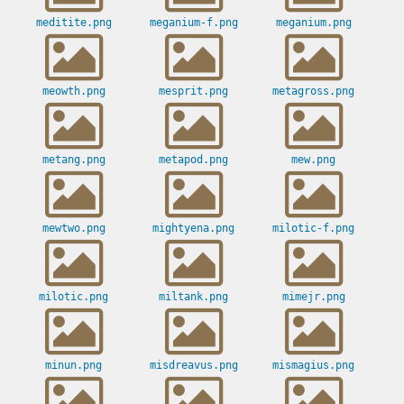
meditite.png
meganium-f.png
meganium.png
meowth.png
mesprit.png
metagross.png
metang.png
metapod.png
mew.png
mewtwo.png
mightyena.png
milotic-f.png
milotic.png
miltank.png
mimejr.png
minun.png
misdreavus.png
mismagius.png