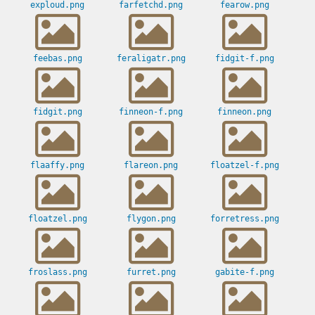
exploud.png
farfetchd.png
fearow.png
feebas.png
feraligatr.png
fidgit-f.png
fidgit.png
finneon-f.png
finneon.png
flaaffy.png
flareon.png
floatzel-f.png
floatzel.png
flygon.png
forretress.png
froslass.png
furret.png
gabite-f.png