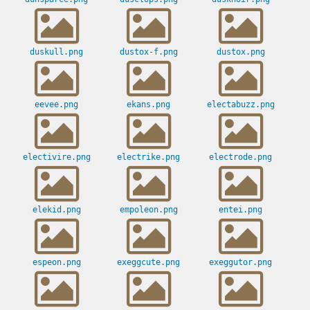
duskull.png
dustox-f.png
dustox.png
eevee.png
ekans.png
electabuzz.png
electivire.png
electrike.png
electrode.png
elekid.png
empoleon.png
entei.png
espeon.png
exeggcute.png
exeggutor.png