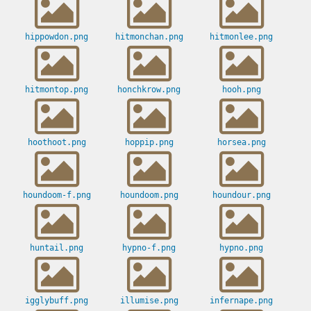
hippowdon.png
hitmonchan.png
hitmonlee.png
hitmontop.png
honchkrow.png
hooh.png
hoothoot.png
hoppip.png
horsea.png
houndoom-f.png
houndoom.png
houndour.png
huntail.png
hypno-f.png
hypno.png
igglybuff.png
illumise.png
infernape.png