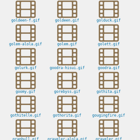
goldeen-f.gif
goldeen.gif
golduck.gif
golem-alola.gif
golem.gif
golett.gif
golurk.gif
goodra-hisui.gif
goodra.gif
goomy.gif
gorebyss.gif
gothita.gif
gothitelle.gif
gothorita.gif
gougingfire.gif
granbull.gif
graveler-alola.gif
graveler.gif