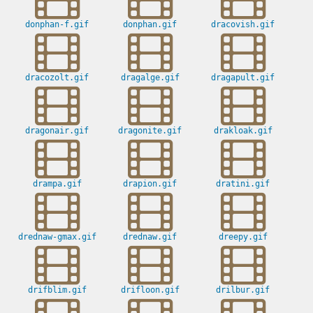
donphan-f.gif
donphan.gif
dracovish.gif
dracozolt.gif
dragalge.gif
dragapult.gif
dragonair.gif
dragonite.gif
drakloak.gif
drampa.gif
drapion.gif
dratini.gif
drednaw-gmax.gif
drednaw.gif
dreepy.gif
drifblim.gif
drifloon.gif
drilbur.gif