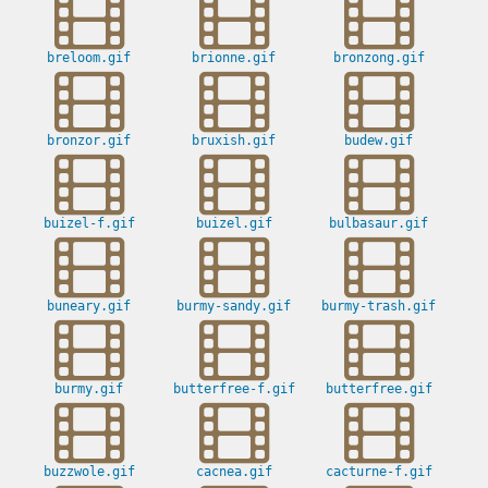
breloom.gif
brionne.gif
bronzong.gif
bronzor.gif
bruxish.gif
budew.gif
buizel-f.gif
buizel.gif
bulbasaur.gif
buneary.gif
burmy-sandy.gif
burmy-trash.gif
burmy.gif
butterfree-f.gif
butterfree.gif
buzzwole.gif
cacnea.gif
cacturne-f.gif