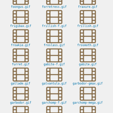
foongus.gif
forretress.gif
fraxure.gif
frigibax.gif
frillish-f.gif
frillish.gif
froakie.gif
froslass.gif
frosmoth.gif
furret.gif
gabite-f.gif
gabite.gif
gallade.gif
galvantula.gif
garbodor-gmax.gif
garbodor.gif
garchomp-f.gif
garchomp-mega.gif