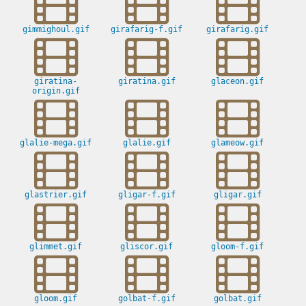
gimmighoul.gif
girafarig-f.gif
girafarig.gif
giratina-
giratina.gif
glaceon.gif
origin.gif
glalie-mega.gif
glalie.gif
glameow.gif
glastrier.gif
gligar-f.gif
gligar.gif
glimmet.gif
gliscor.gif
gloom-f.gif
gloom.gif
golbat-f.gif
golbat.gif