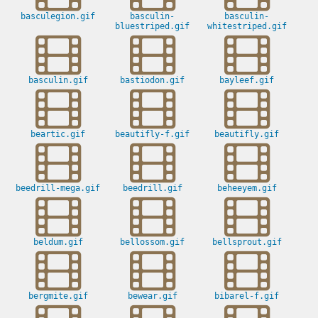
basculegion.gif
basculin-
basculin-
bluestriped.gif
whitestriped.gif
basculin.gif
bastiodon.gif
bayleef.gif
beartic.gif
beautifly-f.gif
beautifly.gif
beedrill-mega.gif
beedrill.gif
beheeyem.gif
beldum.gif
bellossom.gif
bellsprout.gif
bergmite.gif
bewear.gif
bibarel-f.gif